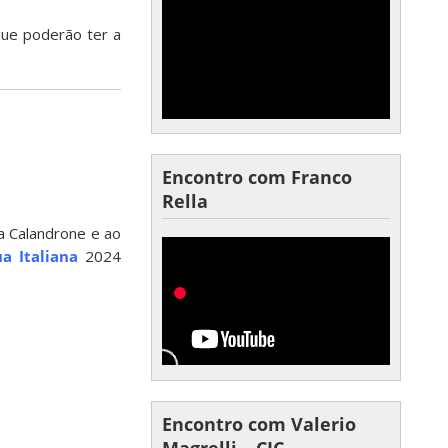
que poderão ter a
Encontro com Franco
Rella
a Calandrone e ao
a Italiana
2024
Encontro com Valerio
Magrelli – CIC