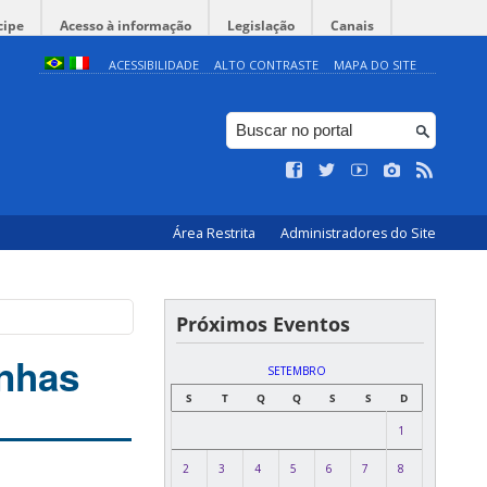
cipe
Acesso à informação
Legislação
Canais
ACESSIBILIDADE
ALTO CONTRASTE
MAPA DO SITE
Área Restrita
Administradores do Site
Próximos Eventos
inhas
SETEMBRO
S
T
Q
Q
S
S
D
1
2
3
4
5
6
7
8