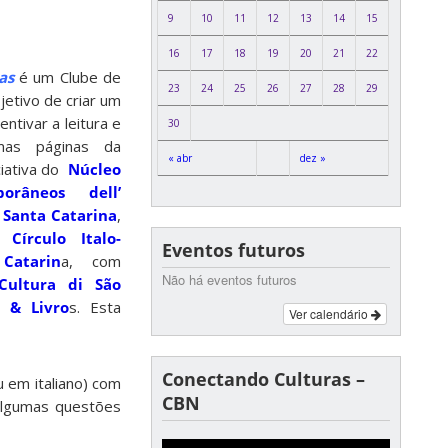
9
10
11
12
13
14
15
16
17
18
19
20
21
22
as
é um Clube de
23
24
25
26
27
28
29
jetivo de criar um
ntivar a leitura e
30
mas páginas da
« abr
dez »
iciativa do
Núcleo
orâneos dell’
 Santa Catarina
,
 o
Círculo Italo-
Eventos futuros
Catarin
a, com
Não há eventos futuros
 Cultura di São
s & Livro
s. Esta
Ver calendário
Conectando Culturas –
u em italiano) com
CBN
algumas questões