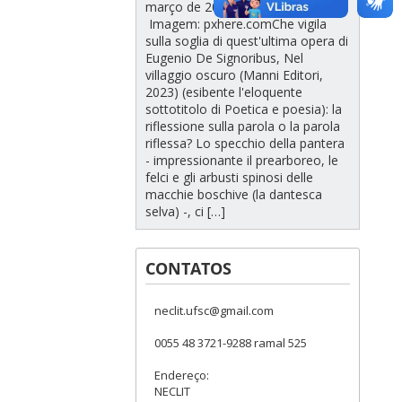
março de 2023
Imagem: pxhere.comChe vigila
sulla soglia di quest'ultima opera di
Eugenio De Signoribus, Nel
villaggio oscuro (Manni Editori,
2023) (esibente l'eloquente
sottotitolo di Poetica e poesia): la
riflessione sulla parola o la parola
riflessa? Lo specchio della pantera
- impressionante il prearboreo, le
felci e gli arbusti spinosi delle
macchie boschive (la dantesca
selva) -, ci […]
CONTATOS
neclit.ufsc@gmail.com
0055 48 3721-9288 ramal 525
Endereço:
NECLIT