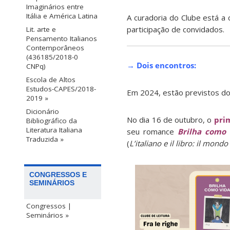
Imaginários entre
Itália e América Latina
A curadoria do Clube está a
participação de convidados.
Lit. arte e
Pensamento Italianos
Contemporâneos
(436185/2018-0
→ Dois encontros:
CNPq)
Escola de Altos
Estudos-CAPES/2018-
Em 2024, estão previstos do
2019 »
Dicionário
No dia 16 de outubro, o
pri
Bibliográfico da
Literatura Italiana
seu romance
Brilha como
Traduzida »
(
L’italiano e il libro: il mondo
CONGRESSOS E
SEMINÁRIOS
Congressos |
Seminários »