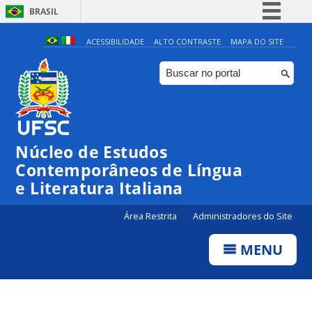
BRASIL
Simplifique!
ACESSIBILIDADE
ALTO CONTRASTE
MAPA DO SITE
Comunica BR
Participe
Acesso à informação
Legislação
Núcleo de Estudos
Canais
Contemporâneos de Língua
e Literatura Italiana
Área Restrita
Administradores do Site
MENU