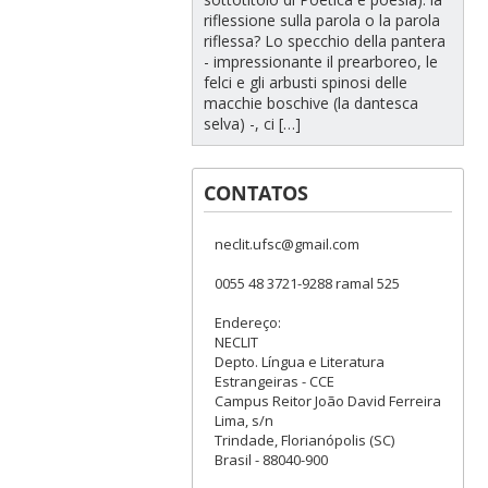
riflessione sulla parola o la parola
riflessa? Lo specchio della pantera
- impressionante il prearboreo, le
felci e gli arbusti spinosi delle
macchie boschive (la dantesca
selva) -, ci […]
CONTATOS
neclit.ufsc@gmail.com
0055 48 3721-9288 ramal 525
Endereço:
NECLIT
Depto. Língua e Literatura
Estrangeiras - CCE
Campus Reitor João David Ferreira
Lima, s/n
Trindade, Florianópolis (SC)
Brasil - 88040-900