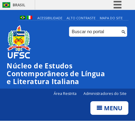
BRASIL
Simplifique!
ACESSIBILIDADE
ALTO CONTRASTE
MAPA DO SITE
Comunica BR
Participe
Acesso à informação
Legislação
Núcleo de Estudos
Canais
Contemporâneos de Língua
e Literatura Italiana
Área Restrita
Administradores do Site
MENU