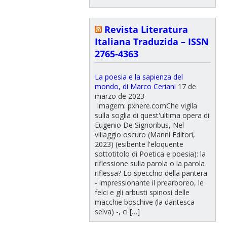
Revista Literatura
Italiana Traduzida – ISSN
2765-4363
La poesia e la sapienza del
mondo, di Marco Ceriani
17 de
marzo de 2023
Imagem: pxhere.comChe vigila
sulla soglia di quest'ultima opera di
Eugenio De Signoribus, Nel
villaggio oscuro (Manni Editori,
2023) (esibente l'eloquente
sottotitolo di Poetica e poesia): la
riflessione sulla parola o la parola
riflessa? Lo specchio della pantera
- impressionante il prearboreo, le
felci e gli arbusti spinosi delle
macchie boschive (la dantesca
selva) -, ci […]