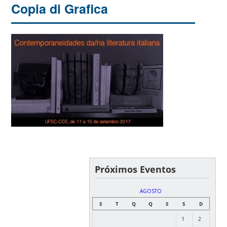
Copia di Grafica
Próximos Eventos
AGOSTO
S
T
Q
Q
S
S
D
1
2