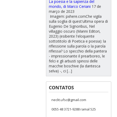
La poesia e la sapienza del
mondo, di Marco Ceriani
17 de
março de 2023
Imagem: pxhere.comChe vigila
sulla soglia di quest'ultima opera di
Eugenio De Signoribus, Nel
villaggio oscuro (Manni Editori,
2023) (esibente l'eloquente
sottotitolo di Poetica e poesia): la
riflessione sulla parola o la parola
riflessa? Lo specchio della pantera
- impressionante il prearboreo, le
felci e gli arbusti spinosi delle
macchie boschive (la dantesca
selva) -, ci […]
CONTATOS
neclit.ufsc@gmail.com
0055 48 3721-9288 ramal 525