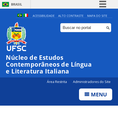
BRASIL
Simplifique!
ACESSIBILIDADE
ALTO CONTRASTE
MAPA DO SITE
Comunica BR
Participe
Acesso à informação
Legislação
Núcleo de Estudos
Canais
Contemporâneos de Língua
e Literatura Italiana
Área Restrita
Administradores do Site
MENU