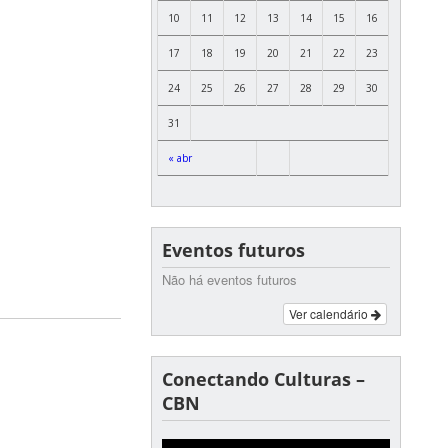
10
11
12
13
14
15
16
17
18
19
20
21
22
23
24
25
26
27
28
29
30
31
« abr
Eventos futuros
Não há eventos futuros
Ver calendário
Conectando Culturas –
CBN