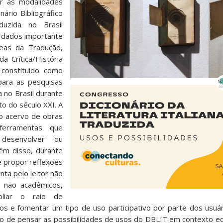
r as modalidades
ário Bibliográfico
aduzida no Brasil
 dados importante
eas da Tradução,
da Crítica/História
 constituído como
para as pesquisas
da no Brasil durante
o do século XXI. A
o acervo de obras
ferramentas que
 desenvolver ou
ém disso, durante
 propor reflexões
ta pelo leitor não
s não acadêmicos,
liar o raio de
s e fomentar um tipo de uso participativo por parte dos usuá
 de pensar as possibilidades de usos do DBLIT em contexto edi