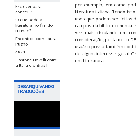
por exemplo, em como poder
Escrever para
literatura italiana. Tendo i
construir
usos que podem ser feitos d
O que pode a
campos da biblioteconomia e 
literatura no fim do
mundo?
vez mais circulando em con
Encontros com Laura
consideração, portanto, o D
Pugno
usuário possa também contrib
4874
de algum interesse geral.
Gastone Novelli entre
em Literatura.
a Itália e o Brasil
DESARQUIVANDO
TRADUÇÕES