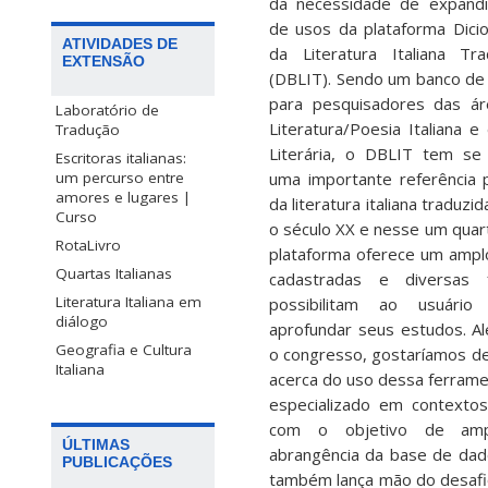
da necessidade de expandi
de usos da plataforma Dicion
ATIVIDADES DE
da Literatura Italiana Tr
EXTENSÃO
(DBLIT). Sendo um banco de
para pesquisadores das ár
Laboratório de
Literatura/Poesia Italiana e 
Tradução
Literária, o DBLIT tem se
Escritoras italianas:
uma importante referência 
um percurso entre
amores e lugares |
da literatura italiana traduzi
Curso
o século XX e nesse um quart
RotaLivro
plataforma oferece um ampl
Quartas Italianas
cadastradas e diversas 
Literatura Italiana em
possibilitam ao usuário
diálogo
aprofundar seus estudos. Al
Geografia e Cultura
o congresso, gostaríamos de
Italiana
acerca do uso dessa ferramen
especializado em contexto
com o objetivo de amp
ÚLTIMAS
abrangência da base de dado
PUBLICAÇÕES
também lança mão do desafio