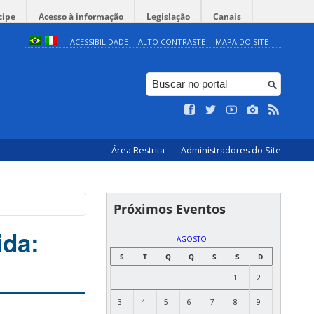
cipe
Acesso à informação
Legislação
Canais
ACESSIBILIDADE
ALTO CONTRASTE
MAPA DO SITE
Área Restrita
Administradores do Site
Próximos Eventos
ida:
AGOSTO
S
T
Q
Q
S
S
D
1
2
3
4
5
6
7
8
9