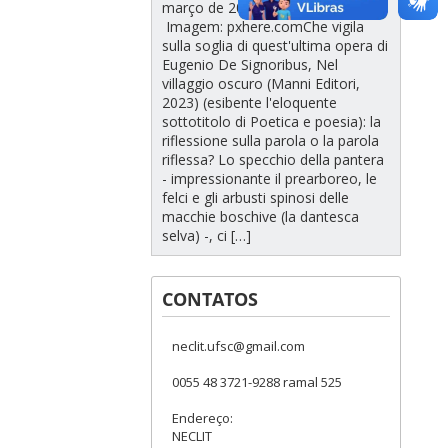
março de 2023
Imagem: pxhere.comChe vigila
sulla soglia di quest'ultima opera di
Eugenio De Signoribus, Nel
villaggio oscuro (Manni Editori,
2023) (esibente l'eloquente
sottotitolo di Poetica e poesia): la
riflessione sulla parola o la parola
riflessa? Lo specchio della pantera
- impressionante il prearboreo, le
felci e gli arbusti spinosi delle
macchie boschive (la dantesca
selva) -, ci […]
CONTATOS
neclit.ufsc@gmail.com
0055 48 3721-9288 ramal 525
Endereço:
NECLIT