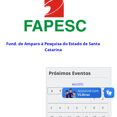
Fund. de Amparo à Pesquisa do Estado de Santa
Catarina
Próximos Eventos
AGOSTO
S
T
Q
Q
S
S
D
1
2
3
4
5
6
7
8
9
10
11
12
13
14
15
16