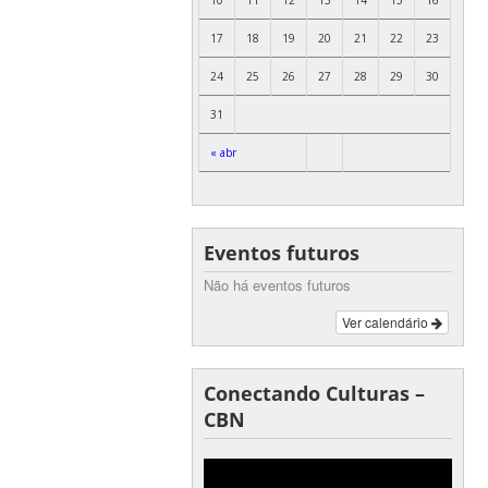
17
18
19
20
21
22
23
24
25
26
27
28
29
30
31
« abr
Eventos futuros
Não há eventos futuros
Ver calendário
Conectando Culturas –
CBN