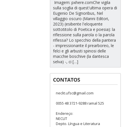
Imagem: pxhere.comChe vigila
sulla soglia di quest'ultima opera di
Eugenio De Signoribus, Nel
villaggio oscuro (Manni Editori,
2023) (esibente l'eloquente
sottotitolo di Poetica e poesia): la
riflessione sulla parola o la parola
riflessa? Lo specchio della pantera
- impressionante il prearboreo, le
felci e gli arbusti spinosi delle
macchie boschive (la dantesca
selva) -, ci […]
CONTATOS
neclit.ufsc@gmail.com
0055 48 3721-9288 ramal 525
Endereço:
NECLIT
Depto. Língua e Literatura