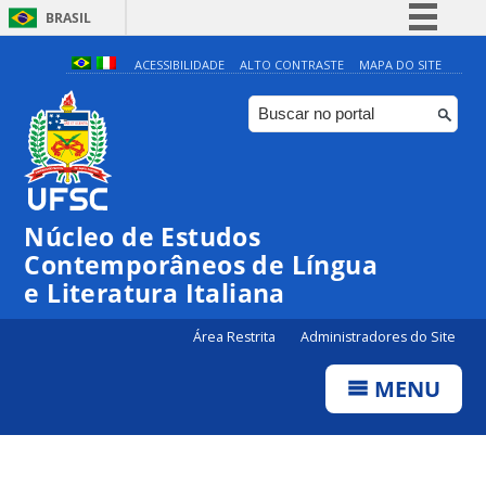
BRASIL
Simplifique!
ACESSIBILIDADE
ALTO CONTRASTE
MAPA DO SITE
Comunica BR
Participe
Acesso à informação
Legislação
Núcleo de Estudos
Canais
Contemporâneos de Língua
e Literatura Italiana
Área Restrita
Administradores do Site
MENU