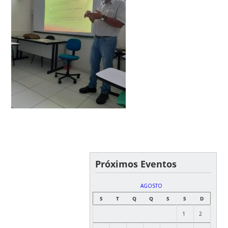
Próximos Eventos
AGOSTO
S
T
Q
Q
S
S
D
1
2