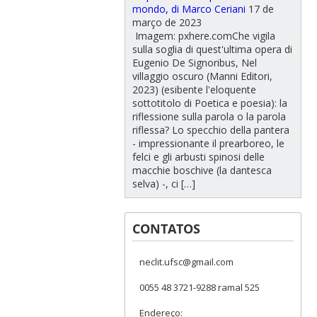
mondo, di Marco Ceriani
17 de
março de 2023
Imagem: pxhere.comChe vigila
sulla soglia di quest'ultima opera di
Eugenio De Signoribus, Nel
villaggio oscuro (Manni Editori,
2023) (esibente l'eloquente
sottotitolo di Poetica e poesia): la
riflessione sulla parola o la parola
riflessa? Lo specchio della pantera
- impressionante il prearboreo, le
felci e gli arbusti spinosi delle
macchie boschive (la dantesca
selva) -, ci […]
CONTATOS
neclit.ufsc@gmail.com
0055 48 3721-9288 ramal 525
Endereço: