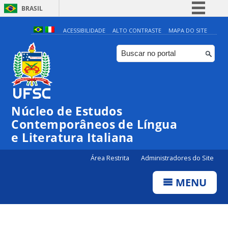
BRASIL
Simplifique!
ACESSIBILIDADE
ALTO CONTRASTE
MAPA DO SITE
Comunica BR
Participe
Acesso à informação
Legislação
Núcleo de Estudos
Canais
Contemporâneos de Língua
e Literatura Italiana
Área Restrita
Administradores do Site
MENU