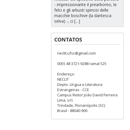
- impressionante il prearboreo, le
felci e gli arbusti spinosi delle
macchie boschive (la dantesca
selva) -, ci […]
CONTATOS
neclit.ufsc@gmail.com
0055 48 3721-9288 ramal 525
Endereço:
NECLIT
Depto. Língua e Literatura
Estrangeiras - CCE
Campus Reitor João David Ferreira
Lima, s/n
Trindade, Florianópolis (SC)
Brasil - 88040-900