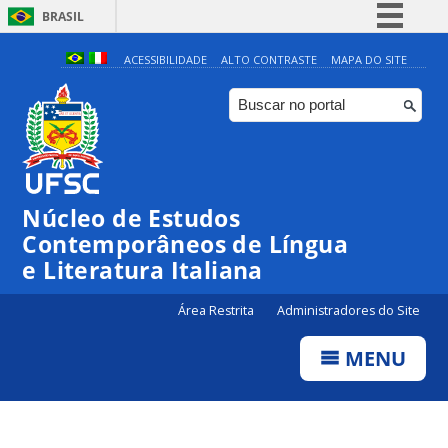
BRASIL
Simplifique!
ACESSIBILIDADE
ALTO CONTRASTE
MAPA DO SITE
Comunica BR
Participe
Acesso à informação
Legislação
Núcleo de Estudos
Canais
Contemporâneos de Língua
e Literatura Italiana
Área Restrita
Administradores do Site
MENU