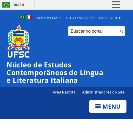
BRASIL
Simplifique!
ACESSIBILIDADE
ALTO CONTRASTE
MAPA DO SITE
Comunica BR
Participe
Acesso à informação
Legislação
Núcleo de Estudos
Canais
Contemporâneos de Língua
e Literatura Italiana
Área Restrita
Administradores do Site
MENU