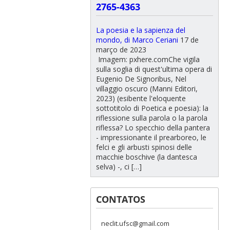
2765-4363
La poesia e la sapienza del
mondo, di Marco Ceriani
17 de
março de 2023
Imagem: pxhere.comChe vigila
sulla soglia di quest'ultima opera di
Eugenio De Signoribus, Nel
villaggio oscuro (Manni Editori,
2023) (esibente l'eloquente
sottotitolo di Poetica e poesia): la
riflessione sulla parola o la parola
riflessa? Lo specchio della pantera
- impressionante il prearboreo, le
felci e gli arbusti spinosi delle
macchie boschive (la dantesca
selva) -, ci […]
CONTATOS
neclit.ufsc@gmail.com