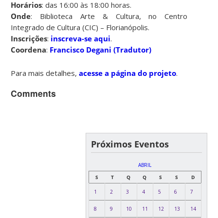
Horários
: das 16:00 às 18:00 horas.
Onde
: Biblioteca Arte & Cultura, no Centro
Integrado de Cultura (CIC) – Florianópolis.
Inscrições
:
inscreva-se aqui
.
Coordena
:
Francisco Degani (Tradutor)
Para mais detalhes,
acesse a página do projeto
.
Comments
Próximos Eventos
ABRIL
S
T
Q
Q
S
S
D
1
2
3
4
5
6
7
8
9
10
11
12
13
14