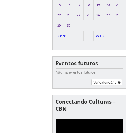
15
16
17
18
19
20
21
22
23
24
25
26
27
28
29
30
« mar
dez »
Eventos futuros
Não há eventos futuros
Ver calendário
Conectando Culturas –
CBN