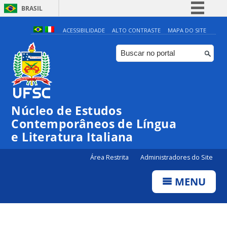
BRASIL
Simplifique!
ACESSIBILIDADE
ALTO CONTRASTE
MAPA DO SITE
Comunica BR
Participe
Acesso à informação
Legislação
Núcleo de Estudos
Canais
Contemporâneos de Língua
e Literatura Italiana
Área Restrita
Administradores do Site
MENU