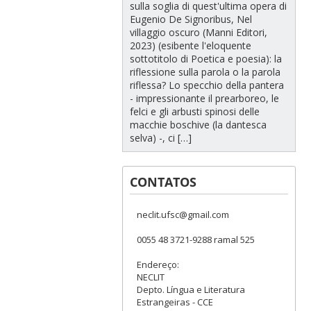
sulla soglia di quest'ultima opera di
Eugenio De Signoribus, Nel
villaggio oscuro (Manni Editori,
2023) (esibente l'eloquente
sottotitolo di Poetica e poesia): la
riflessione sulla parola o la parola
riflessa? Lo specchio della pantera
- impressionante il prearboreo, le
felci e gli arbusti spinosi delle
macchie boschive (la dantesca
selva) -, ci […]
CONTATOS
neclit.ufsc@gmail.com
0055 48 3721-9288 ramal 525
Endereço:
NECLIT
Depto. Língua e Literatura
Estrangeiras - CCE