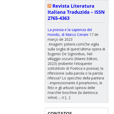
Revista Literatura
Italiana Traduzida – ISSN
2765-4363
La poesia e la sapienza del
mondo, di Marco Ceriani
17 de
março de 2023
Imagem: pxhere.comChe vigila
sulla soglia di quest'ultima opera di
Eugenio De Signoribus, Nel
villaggio oscuro (Manni Editori,
2023) (esibente l'eloquente
sottotitolo di Poetica e poesia): la
riflessione sulla parola o la parola
riflessa? Lo specchio della pantera
- impressionante il prearboreo, le
felci e gli arbusti spinosi delle
macchie boschive (la dantesca
selva) -, ci […]
CONTATOS