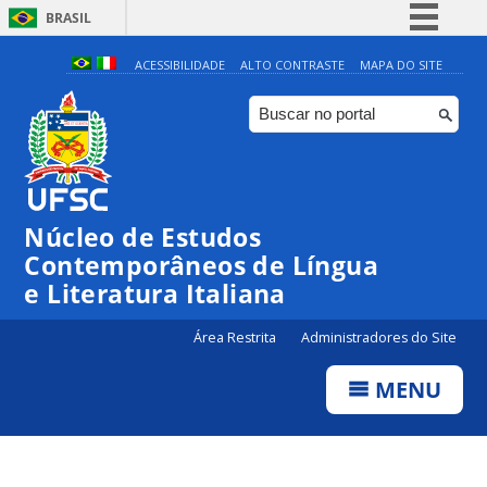
BRASIL
Simplifique!
ACESSIBILIDADE
ALTO CONTRASTE
MAPA DO SITE
Comunica BR
Participe
Acesso à informação
Legislação
Núcleo de Estudos
Canais
Contemporâneos de Língua
e Literatura Italiana
Área Restrita
Administradores do Site
MENU