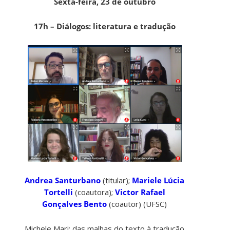
Sexta-feira, 23 de outubro
17h – Diálogos: literatura e tradução
Andrea Santurbano
(titular);
Mariele Lúcia
Tortelli
(coautora);
Victor Rafael
Gonçalves Bento
(coautor) (UFSC)
Michele Mari: das malhas do texto à tradução