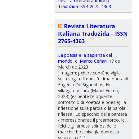
Revista Literatura Italiana
Traduzida ISSB 2675-4363
Revista Literatura
Italiana Traduzida – ISSN
2765-4363
La poesia e la sapienza del
mondo, di Marco Ceriani
17 de
March de 2023
Imagem: pxhere.comChe vigila
sulla soglia di quest'ultima opera di
Eugenio De Signoribus, Nel
villaggio oscuro (Manni Editori,
2023) (esibente l'eloquente
sottotitolo di Poetica e poesia): la
riflessione sulla parola o la parola
riflessa? Lo specchio della pantera
- impressionante il prearboreo, le
felci e gli arbusti spinosi delle
macchie boschive (la dantesca
selva) -, ci […]