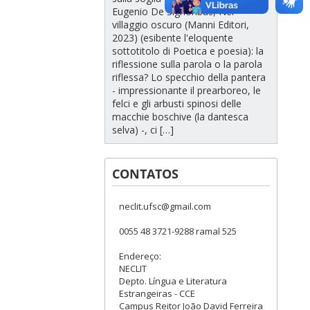
Eugenio De Signoribus, Nel
villaggio oscuro (Manni Editori,
2023) (esibente l'eloquente
sottotitolo di Poetica e poesia): la
riflessione sulla parola o la parola
riflessa? Lo specchio della pantera
- impressionante il prearboreo, le
felci e gli arbusti spinosi delle
macchie boschive (la dantesca
selva) -, ci […]
CONTATOS
neclit.ufsc@gmail.com
0055 48 3721-9288 ramal 525
Endereço:
NECLIT
Depto. Língua e Literatura
Estrangeiras - CCE
Campus Reitor João David Ferreira