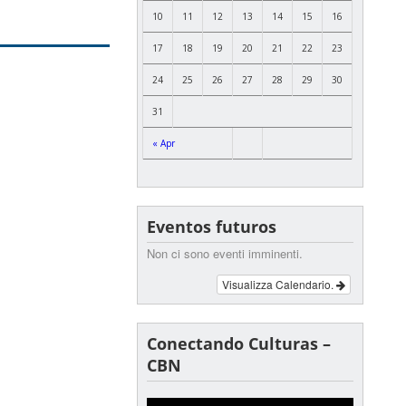
10
11
12
13
14
15
16
17
18
19
20
21
22
23
24
25
26
27
28
29
30
31
« Apr
Eventos futuros
Non ci sono eventi imminenti.
Visualizza Calendario.
Conectando Culturas –
CBN