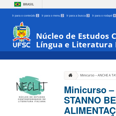
BRASIL
Ir para o conteúdo
1
Ir para o menu
2
Ir para a busca
3
Ir para o rodapé
4
Núcleo de Estudos
Língua e Literatura 
Minicurso – ANCHE A T
Minicurso 
STANNO BE
ALIMENTAÇ