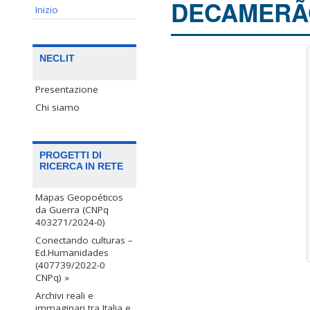
DECAMERÃ
Inizio
NECLIT
Presentazione
Chi siamo
PROGETTI DI
RICERCA IN RETE
Mapas Geopoéticos
da Guerra (CNPq
403271/2024-0)
Conectando culturas –
Ed.Humanidades
(407739/2022-0
CNPq) »
Archivi reali e
immaginari tra Italia e