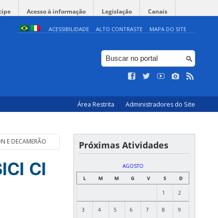
cipe
Acesso à informação
Legislação
Canais
ACESSIBILIDADE
ALTO CONTRASTE
MAPA DO SITE
Área Restrita
Administradores do Site
CON E DECAMERÃO
Próximas Atividades
ICI CI
AGOSTO
L
M
M
G
V
S
D
1
2
3
4
5
6
7
8
9