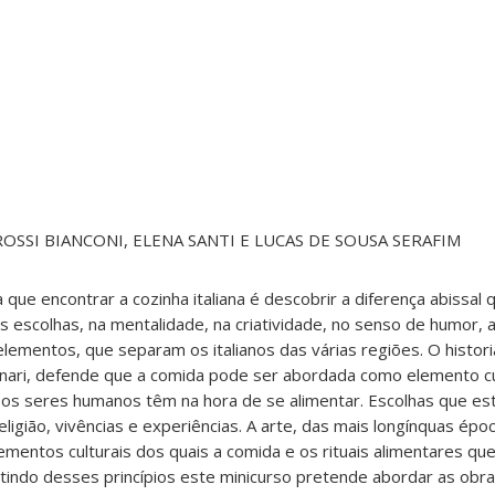
OSSI BIANCONI, ELENA SANTI E LUCAS DE SOUSA SERAFIM
ue encontrar a cozinha italiana é descobrir a diferença abissal 
 escolhas, na mentalidade, na criatividade, no senso de humor, 
elementos, que separam os italianos das várias regiões. O histor
ari, defende que a comida pode ser abordada como elemento cul
 os seres humanos têm na hora de se alimentar. Escolhas que es
 religião, vivências e experiências. A arte, das mais longínquas ép
ementos culturais dos quais a comida e os rituais alimentares q
ndo desses princípios este minicurso pretende abordar as obras 