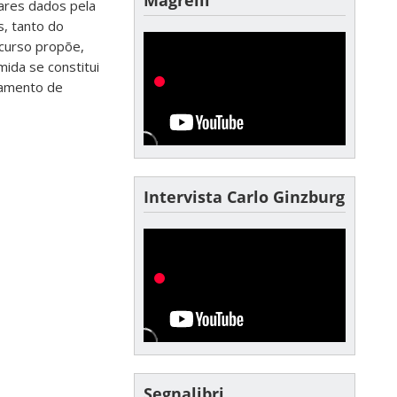
tares dados pela
s, tanto do
icurso propõe,
mida se constitui
ramento de
Intervista Carlo Ginzburg
Segnalibri