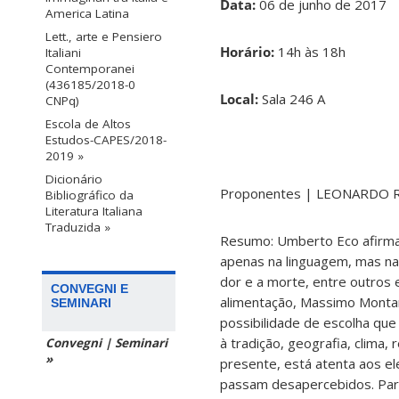
Data:
06 de junho de 2017
America Latina
Lett., arte e Pensiero
Horário:
14h às 18h
Italiani
Contemporanei
(436185/2018-0
Local:
Sala 246 A
CNPq)
Escola de Altos
Estudos-CAPES/2018-
2019 »
Dicionário
Proponentes | LEONARDO R
Bibliográfico da
Literatura Italiana
Traduzida »
Resumo: Umberto Eco afirma q
apenas na linguagem, mas nas
dor e a morte, entre outros 
CONVEGNI E
alimentação, Massimo Montan
SEMINARI
possibilidade de escolha que
à tradição, geografia, clima,
Convegni | Seminari
»
presente, está atenta aos el
passam desapercebidos. Parti