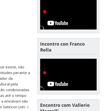
Incontro con Franco
Rella
que existe, não
atitudes perante a
iador da
tural pela
tão condicionadas
ocas até o tempo
ue a envolvem não
Encontro com Vallerio
Satiricon (séc. I
Magrelli