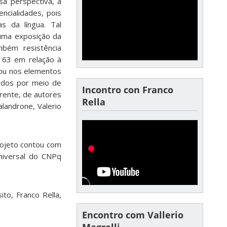
sa perspectiva, a
ncialidades, pois
s da língua. Tal
uma exposição da
mbém resistência
o 63 em relação à
; ou nos elementos
zidos por meio de
Incontro con Franco
erente, de autores
Rella
alandrone, Valerio
rojeto contou com
niversal do CNPq
to, Franco Rella,
Encontro com Vallerio
Magrelli