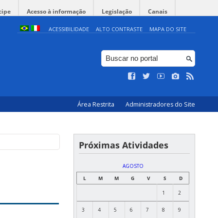
cipe
Acesso à informação
Legislação
Canais
ACESSIBILIDADE
ALTO CONTRASTE
MAPA DO SITE
Área Restrita
Administradores do Site
Próximas Atividades
AGOSTO
L
M
M
G
V
S
D
1
2
3
4
5
6
7
8
9