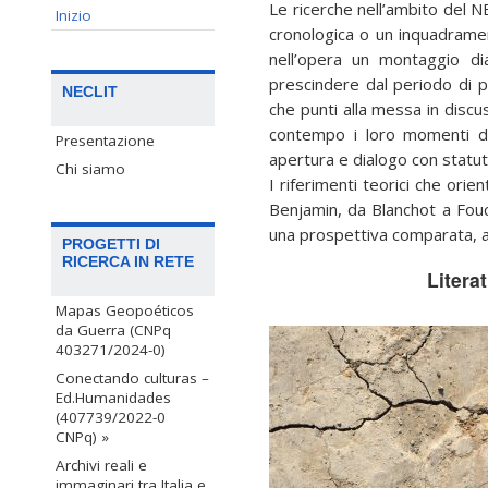
Le ricerche nell’ambito del 
Inizio
cronologica o un inquadramen
nell’opera un montaggio di
prescindere dal periodo di p
NECLIT
che punti alla messa in discu
contempo i loro momenti di 
Presentazione
apertura e dialogo con statuti
Chi siamo
I riferimenti teorici che orien
Benjamin, da Blanchot a Fouc
una prospettiva comparata, al
PROGETTI DI
RICERCA IN RETE
Litera
Mapas Geopoéticos
da Guerra (CNPq
403271/2024-0)
Conectando culturas –
Ed.Humanidades
(407739/2022-0
CNPq) »
Archivi reali e
immaginari tra Italia e