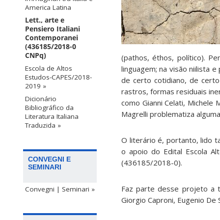
America Latina
Lett., arte e
Pensiero Italiani
Contemporanei
(436185/2018-0
CNPq)
(pathos, éthos, político).
linguagem; na visão niilista 
Escola de Altos
Estudos-CAPES/2018-
de certo cotidiano, de cert
2019 »
rastros, formas residuais in
Dicionário
como Gianni Celati, Michele 
Bibliográfico da
Magrelli problematiza algumas
Literatura Italiana
Traduzida »
O literário é, portanto, li
o apoio do Edital Escola A
CONVEGNI E
(436185/2018-0).
SEMINARI
Faz parte desse projeto a 
Convegni | Seminari »
Giorgio Caproni, Eugenio De S