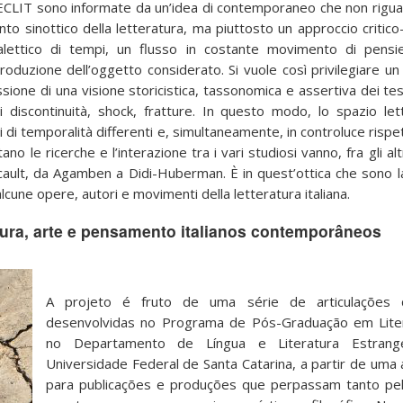
NECLIT sono informate da un’idea di contemporaneo che non rigua
to sinottico della letteratura, ma piuttosto un approccio critic
alettico di tempi, un flusso in costante movimento di pensie
roduzione dell’oggetto considerato. Si vuole così privilegiare un
ssione di una visione storicistica, tassonomica e assertiva dei tes
discontinuità, shock, fratture. In questo modo, lo spazio lett
 di temporalità differenti e, simultaneamente, in controluce rispe
tano le ricerche e l’interazione tra i vari studiosi vanno, fra gli al
ault, da Agamben a Didi-Huberman. È in quest’ottica che sono la
cune opere, autori e movimenti della letteratura italiana.
tura, arte e pensamento italianos contemporâneos
A projeto é fruto de uma série de articulaçõe
desenvolvidas no Programa de Pós-Graduação em Liter
no Departamento de Língua e Literatura Estrang
Universidade Federal de Santa Catarina, a partir de uma 
para publicações e produções que perpassam tanto pel