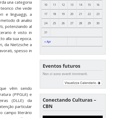
rda una categoria
10
11
12
13
14
15
16
o-teorico che vede
ri e linguaggi, a
17
18
19
20
21
22
23
 metodo di analisi
24
25
26
27
28
29
30
ti, potenziando al
erario è visto in
31
tto alla sua epoca.
« Apr
tri, da Nietzsche a
vorati, spesso in
Eventos futuros
Non ci sono eventi imminenti.
Visualizza Calendario.
s que vêm sendo
atura (PPGLit) e
Conectando Culturas –
eiras (DLLE) da
CBN
atenção particular
o campo literário