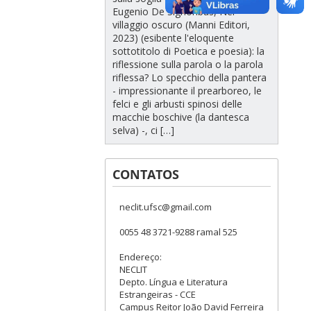
Eugenio De Signoribus, Nel
villaggio oscuro (Manni Editori,
2023) (esibente l'eloquente
sottotitolo di Poetica e poesia): la
riflessione sulla parola o la parola
riflessa? Lo specchio della pantera
- impressionante il prearboreo, le
felci e gli arbusti spinosi delle
macchie boschive (la dantesca
selva) -, ci […]
CONTATOS
neclit.ufsc@gmail.com
0055 48 3721-9288 ramal 525
Endereço:
NECLIT
Depto. Língua e Literatura
Estrangeiras - CCE
Campus Reitor João David Ferreira