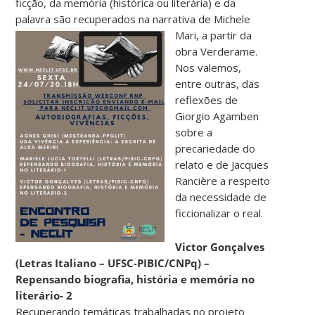
ficção, da memória (histórica ou literária) e da
palavra são recuperados na narrativa de Michele
Mari, a partir da
obra Verderame.
Nos valemos,
entre outras, das
reflexões de
Giorgio Agamben
sobre a
precariedade do
relato e de Jacques
Rancière a respeito
da necessidade de
ficcionalizar o real.
Victor Gonçalves
(Letras Italiano – UFSC-PIBIC/CNPq) –
Repensando biografia, história e memória no
literário- 2
Recuperando temáticas trabalhadas no projeto