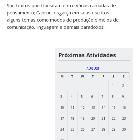
São textos que transitam entre várias camadas de
pensamento; Caproni esgarça em seus escritos
alguns temas como modos de produção e meios de
comunicação, linguagem e demais paradoxos.
Próximas Atividades
AUGUST
M
T
W
T
F
S
S
1
2
3
4
5
6
7
8
9
10
11
12
13
14
15
16
17
18
19
20
21
22
23
24
25
26
27
28
29
30