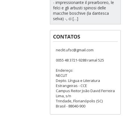
- impressionante il prearboreo, le
felci e gli arbusti spinosi delle
macchie boschive (la dantesca
selva) -, ci […]
CONTATOS
neclit.ufsc@gmail.com
0055 48 3721-9288 ramal 525
Endereço:
NECLIT
Depto. Língua e Literatura
Estrangeiras - CCE
Campus Reitor João David Ferreira
Lima, s/n
Trindade, Florianópolis (SC)
Brasil - 88040-900