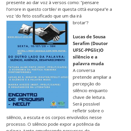
presente ao dar voz à versos como: “pensare
l’orrore in questo cortile/ in questa città europea”e a
voz ‘do feto ossificado que um dia irá
brotar’?
Lucas de Sousa
Serafim (Doutor
UFSC-PPGlit)O
silêncio e a
palavra muda
A conversa
pretende ampliar a
percepção do
silêncio enquanto
chave de leitura.
Será possível
refletir sobre o
silêncio, a escuta e os corpos envolvidos nesse
processo. O silêncio pode expor a potência da
palavra, tanto emudecendo percursos de