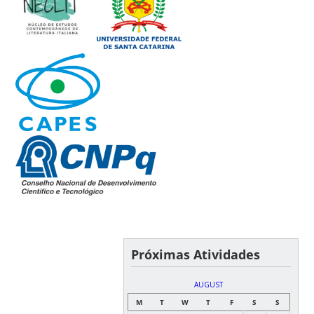
Próximas Atividades
AUGUST
M
T
W
T
F
S
S