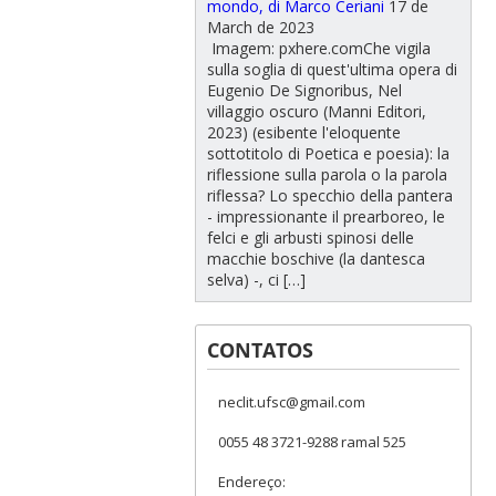
mondo, di Marco Ceriani
17 de
March de 2023
Imagem: pxhere.comChe vigila
sulla soglia di quest'ultima opera di
Eugenio De Signoribus, Nel
villaggio oscuro (Manni Editori,
2023) (esibente l'eloquente
sottotitolo di Poetica e poesia): la
riflessione sulla parola o la parola
riflessa? Lo specchio della pantera
- impressionante il prearboreo, le
felci e gli arbusti spinosi delle
macchie boschive (la dantesca
selva) -, ci […]
CONTATOS
neclit.ufsc@gmail.com
0055 48 3721-9288 ramal 525
Endereço: