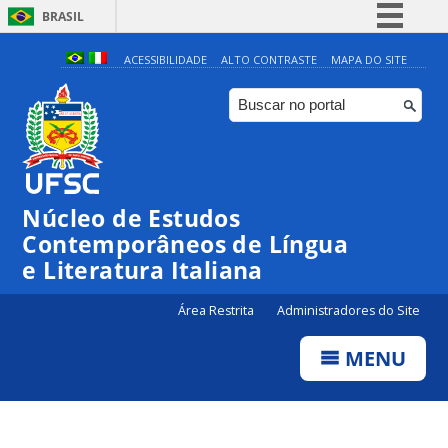
BRASIL
Simplifique!
ACESSIBILIDADE
ALTO CONTRASTE
MAPA DO SITE
Comunica BR
Participe
Acesso à informação
Legislação
Núcleo de Estudos
Canais
Contemporâneos de Língua
e Literatura Italiana
Área Restrita
Administradores do Site
MENU