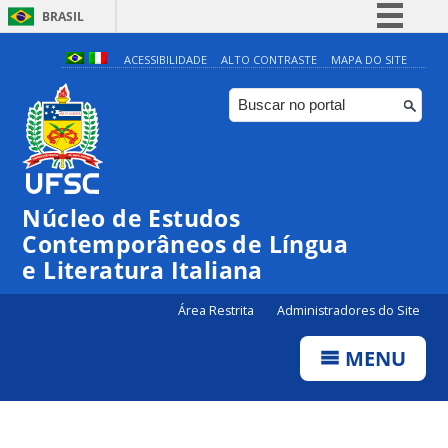
BRASIL
Simplifique!
ACESSIBILIDADE
ALTO CONTRASTE
MAPA DO SITE
Comunica BR
Participe
Acesso à informação
Legislação
Núcleo de Estudos
Canais
Contemporâneos de Língua
e Literatura Italiana
Área Restrita
Administradores do Site
MENU