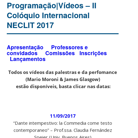
Programação|Vídeos – II
Colóquio Internacional
NECLIT 2017
Apresentação
Professores e
convidados
Comissões
Inscrições
Lançamentos
Todos os vídeos das palestras e da perfomance
(Mario Moroni & James Glasgow)
estão
disponíveis, basta clicar nas datas:
11/09/2017
“Dante intempestivo: la Commedia come testo
contemporaneo” – Prof.ssa. Claudia Fernández
Speier (Univ. Buenos Aires)