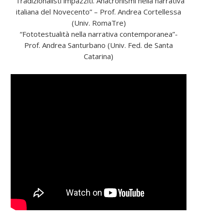
“Tradizionalisti impazziti. Anacronismi nella narrativa
italiana del Novecento” – Prof. Andrea Cortellessa
(Univ. RomaTre)
“Fototestualità nella narrativa contemporanea”-
Prof. Andrea Santurbano (Univ. Fed. de Santa
Catarina)