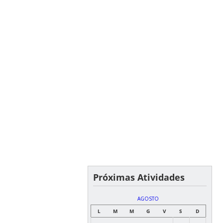
Próximas Atividades
AGOSTO
L
M
M
G
V
S
D