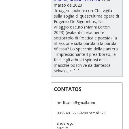
marzo de 2023
Imagem: pxhere.comChe vigila
sulla soglia di quest'ultima opera di
Eugenio De Signoribus, Nel
villaggio oscuro (Manni Editori,
2023) (esibente l'eloquente
sottotitolo di Poetica e poesia): la
riflessione sulla parola o la parola
riflessa? Lo specchio della pantera
- impressionante il prearboreo, le
felci e gli arbusti spinosi delle
macchie boschive (la dantesca
selva) -, ci […]
CONTATOS
neclit.ufsc@gmail.com
0055 48 3721-9288 ramal 525
Endereço:
NECLIT