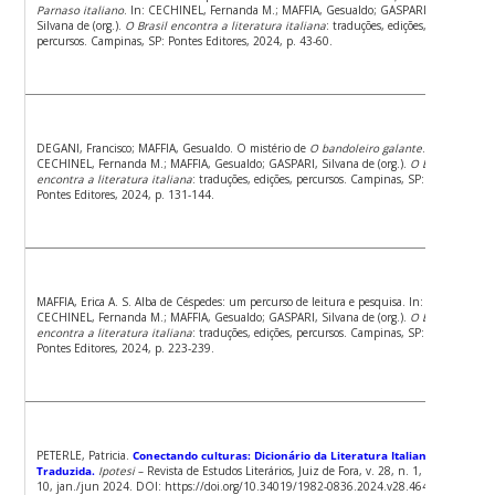
Parnaso italiano
. In: CECHINEL, Fernanda M.; MAFFIA, Gesualdo; GASPARI,
Silvana de (org.).
O Brasil encontra a literatura italiana
: traduções, edições,
percursos. Campinas, SP: Pontes Editores, 2024, p. 43-60.
DEGANI, Francisco; MAFFIA, Gesualdo. O mistério de
O bandoleiro galante
. In:
CECHINEL, Fernanda M.; MAFFIA, Gesualdo; GASPARI, Silvana de (org.).
O Brasil
encontra a literatura italiana
: traduções, edições, percursos. Campinas, SP:
Pontes Editores, 2024, p. 131-144.
MAFFIA, Erica A. S. Alba de Céspedes: um percurso de leitura e pesquisa. In:
CECHINEL, Fernanda M.; MAFFIA, Gesualdo; GASPARI, Silvana de (org.).
O Brasil
encontra a literatura italiana
: traduções, edições, percursos. Campinas, SP:
Pontes Editores, 2024, p. 223-239.
PETERLE, Patricia.
Conectando culturas: Dicionário da Literatura Italiana
Traduzida.
Ipotesi
– Revista de Estudos Literários, Juiz de Fora, v. 28, n. 1, p. 1-
10, jan./jun 2024. DOI: https://doi.org/10.34019/1982-0836.2024.v28.46461.