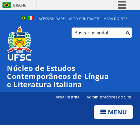
BRASIL
Simplifique!
ACESSIBILIDADE
ALTO CONTRASTE
MAPA DO SITE
Comunica BR
Participe
Acesso à informação
Legislação
Núcleo de Estudos
Canais
Contemporâneos de Língua
e Literatura Italiana
Área Restrita
Administradores do Site
MENU