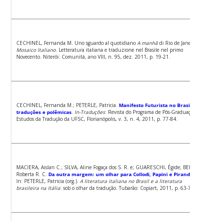
CECHINEL, Fernanda M. Uno sguardo al quotidiano
A manhã
di Rio de Janeiro.
Mosaico Italiano
. Letteratura italiana e traduzione nel Brasile nel primo
Novecento. Niterói: Comunità, ano VIII, n. 95, dez. 2011, p. 19-21.
CECHINEL, Fernanda M.; PETERLE, Patricia.
Manifesto Futurista no Brasil:
traduções e polêmicas
.
In-Traduções
: Revista do Programa de Pós-Graduação em
Estudos da Tradução da UFSC, Florianópolis, v. 3, n. 4, 2011, p. 77-84.
MACIERA, Aislan C.; SILVA, Aline Fogaça dos S. R. e; GUARESCHI, Égide; BELLETTI,
Roberta R. C.
Da outra margem: um olhar para Collodi, Papini e Pirandello.
In: PETERLE, Patricia (org.).
A literatura italiana no Brasil e a literatura
brasileira na Itália
: sob o olhar da tradução. Tubarão: Copiart, 2011, p. 63-77.