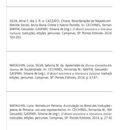
SILVA, Aline F. dos S. R. e; CAZZATO, Chiara. Reverberações de Nápoles em
Matilde Serrao, Anna Maria Ortese e Valeria Parrella. In: CECHINEL, Fernanda M.;
MAFFIA, Gesualdo; GASPARI, Silvana de (org.).
O Brasil encontra a literatura
italiana
: traduções, edições, percursos. Campinas, SP: Pontes Editores, 2024, p.
183-202.
WATAGHIN, Lucia; SILVA, Sabrina M. da. Apreensões da
Divina Comédia
em
O
Guesa
, de Sousândrade. In: CECHINEL, Fernanda M.; MAFFIA, Gesualdo;
GASPARI, Silvana de (org.).
O Brasil encontra a literatura italiana
: traduções,
edições, percursos. Campinas, SP: Pontes Editores, 2024, p. 61-81.
WATAGHIN, Lucia. Retraduzir Petrarca. A circulação no Brasil das traduções da
poesia de Petrarca: um caso representativo. In: CECHINEL, Fernanda M.; MAFFIA,
Gesualdo; GASPARI, Silvana de (org.).
O Brasil encontra a literatura italiana
:
traduções, edições, percursos. Campinas, SP: Pontes Editores, 2024, p. 27-42.