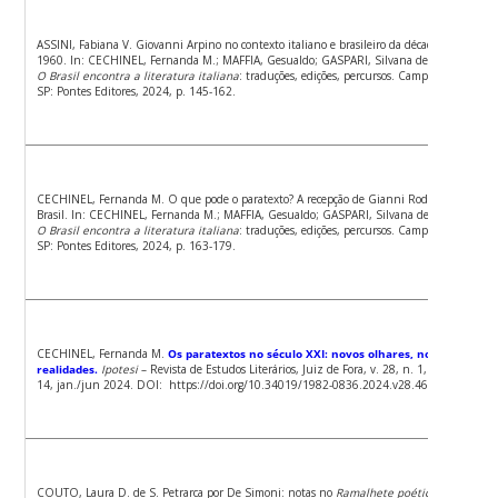
ASSINI, Fabiana V. Giovanni Arpino no contexto italiano e brasileiro da década de
1960. In: CECHINEL, Fernanda M.; MAFFIA, Gesualdo; GASPARI, Silvana de (org.).
O Brasil encontra a literatura italiana
: traduções, edições, percursos. Campinas,
SP: Pontes Editores, 2024, p. 145-162.
CECHINEL, Fernanda M. O que pode o paratexto? A recepção de Gianni Rodari no
Brasil. In: CECHINEL, Fernanda M.; MAFFIA, Gesualdo; GASPARI, Silvana de (org.).
O Brasil encontra a literatura italiana
: traduções, edições, percursos. Campinas,
SP: Pontes Editores, 2024, p. 163-179.
CECHINEL, Fernanda M.
Os paratextos no século XXI: novos olhares, novas
realidades.
Ipotesi
– Revista de Estudos Literários, Juiz de Fora, v. 28, n. 1, p. 1-
14, jan./jun 2024. DOI: https://doi.org/10.34019/1982-0836.2024.v28.46459.
COUTO, Laura D. de S. Petrarca por De Simoni: notas no
Ramalhete poético do