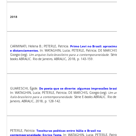
2018
CARMINATI, Helena B.; PETERLE, Patricia.
Primo Levi no Brasil: aproximações
e distanciamentos.
In: WATAGHIN, Lucia; PETERLE, Patricia; DE MARCHIS,
Giorgio (org).
Um arquivo ítalo-brasileiro para a contemporaneidade
. Série E-
books ABRALIC. Rio de Janeiro, ABRALIC, 2018, p. 143-159.
GUARESCHI, Égide.
Do poeta que se diverte: algumas impressões brasileiras.
In: WATAGHIN, Lucia; PETERLE, Patricia; DE MARCHIS, Giorgio (org).
Um arquivo
ítalo-brasileiro para a contemporaneidade
. Série E-books ABRALIC. Rio de
Janeiro, ABRALIC, 2018, p. 128-142.
PETERLE, Patricia.
Tessituras poéticas entre Itália e Brasil na
contemporaneidade: Enrico Testa.
In: WATAGHIN, Lucia; PETERLE, Patricia; DE