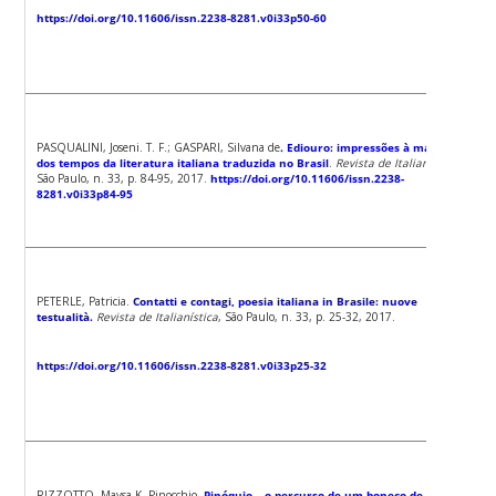
https://doi.org/10.11606/issn.2238-8281.v0i33p50-60
PASQUALINI, Joseni. T. F.; GASPARI, Silvana de
. Ediouro: impressões à margem
dos tempos da literatura italiana traduzida no Brasil
.
Revista de Italianística
,
São Paulo, n. 33, p. 84-95, 2017.
https://doi.org/10.11606/issn.2238-
8281.v0i33p84-95
PETERLE, Patricia.
Contatti e contagi, poesia italiana in Brasile: nuove
testualità.
Revista de Italianística
, São Paulo, n. 33, p. 25-32, 2017.
https://doi.org/10.11606/issn.2238-8281.v0i33p25-32
RIZZOTTO, Maysa K. Pinocchio,
Pinóquio – o percurso de um boneco de