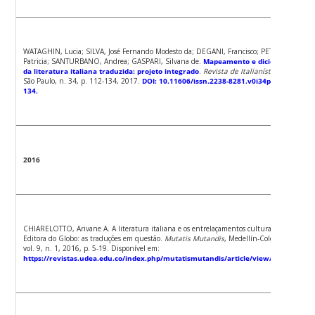
WATAGHIN, Lucia; SILVA, José Fernando Modesto da; DEGANI, Francisco; PETERLE,
Patricia; SANTURBANO, Andrea; GASPARI, Silvana de.
Mapeamento e dicionário
da literatura italiana traduzida: projeto integrado
.
Revista de Italianística
,
São Paulo, n. 34, p. 112-134, 2017.
DOI: 10.11606/issn.2238-8281.v0i34p112-
134.
2016
CHIARELOTTO, Arivane A. A literatura italiana e os entrelaçamentos culturais da
Editora do Globo: as traduções em questão.
Mutatis Mutandis
, Medellín-Colombia,
vol. 9, n. 1, 2016, p. 5-19. Disponível em:
https://revistas.udea.edu.co/index.php/mutatismutandis/article/view/25801