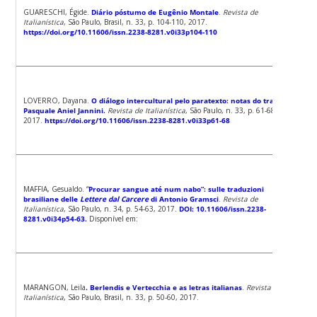
GUARESCHI, Égide.
Diário póstumo de Eugênio Montale
.
Revista de
Italianística
, São Paulo, Brasil, n. 33, p. 104-110, 2017.
https://doi.org/10.11606/issn.2238-8281.v0i33p104-110
LOVERRO, Dayana.
O diálogo intercultural pelo paratexto: notas do tradutor
Pasquale Aniel Jannini.
Revista de Italianística
, São Paulo, n. 33, p. 61-68,
2017.
https://doi.org/10.11606/issn.2238-8281.v0i33p61-68
MAFFIA, Gesualdo. “
Procurar sangue até num nabo”: sulle traduzioni
brasiliane delle
Lettere dal Carcere
di Antonio Gramsci
.
Revista de
Italianística
, São Paulo, n. 34, p. 54-63, 2017.
DOI: 10.11606/issn.2238-
8281.v0i34p54-63.
Disponível em:
MARANGON, Leila
. Berlendis e Vertecchia e as letras italianas
.
Revista de
Italianística
, São Paulo, Brasil, n. 33, p. 50-60, 2017.