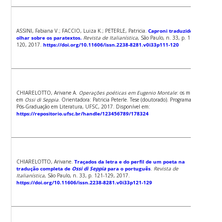
ASSINI, Fabiana V.; FACCIO, Luiza K.; PETERLE, Patricia.
Caproni traduzido: um
olhar sobre os paratextos.
Revista de Italianística
, São Paulo, n. 33, p. 111-
120, 2017.
https://doi.org/10.11606/issn.2238-8281.v0i33p111-120
CHIARELOTTO, Arivane A.
Operações poéticas em Eugenio Montale
: os minerais
em
Ossi di Seppia
. Orientadora: Patricia Peterle. Tese (doutorado). Programa de
Pós-Graduação em Literatura, UFSC, 2017. Disponível em:
https://repositorio.ufsc.br/handle/123456789/178324
CHIARELOTTO, Arivane.
Traçados da letra e do perfil de um poeta na
tradução completa de
Ossi di Seppia
para o português
.
Revista de
Italianística
, São Paulo, n. 33, p. 121-129, 2017.
https://doi.org/10.11606/issn.2238-8281.v0i33p121-129