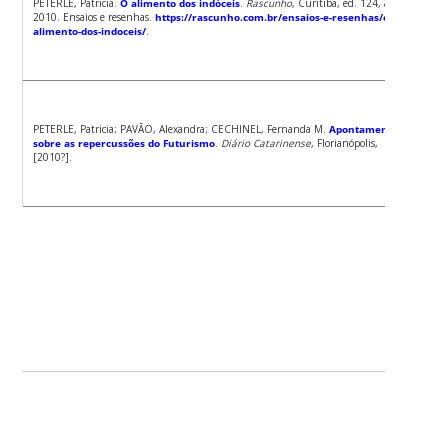
PETERLE, Patricia.
O alimento dos indóceis
.
Rascunho
, Curitiba, ed. 124, ago.
2010. Ensaios e resenhas.
https://rascunho.com.br/ensaios-e-resenhas/o-
alimento-dos-indoceis/
.
PETERLE, Patricia; PAVÃO, Alexandra; CECHINEL, Fernanda M.
Apontamentos
sobre as repercussões do Futurismo
.
Diário Catarinense
, Florianópolis,
[2010?].