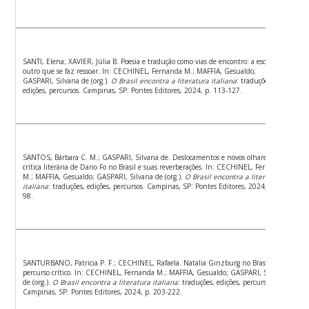
SANTI, Elena; XAVIER, Júlia B. Poesia e tradução como vias de encontro: a escuta do
outro que se faz ressoar. In: CECHINEL, Fernanda M.; MAFFIA, Gesualdo;
GASPARI, Silvana de (org.).
O Brasil encontra a literatura italiana
: traduções,
edições, percursos. Campinas, SP: Pontes Editores, 2024, p. 113-127.
SANTOS, Bárbara C. M.; GASPARI, Silvana de. Deslocamentos e novos olhares: a
crítica literária de Dario Fo no Brasil e suas reverberações. In: CECHINEL, Fernanda
M.; MAFFIA, Gesualdo; GASPARI, Silvana de (org.).
O Brasil encontra a literatura
italiana
: traduções, edições, percursos. Campinas, SP: Pontes Editores, 2024, p. 85-
98.
SANTURBANO, Patricia P. F.; CECHINEL, Rafaela. Natalia Ginzburg no Brasil: um
percurso crítico. In: CECHINEL, Fernanda M.; MAFFIA, Gesualdo; GASPARI, Silvana
de (org.).
O Brasil encontra a literatura italiana
: traduções, edições, percursos.
Campinas, SP: Pontes Editores, 2024, p. 203-222.