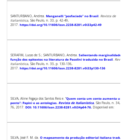
SANTURBANO, Andrea.
Manganelli “posfaciado” no Brasil
.
Revista de
Italianística
, São Paulo, n. 33, p. 42-49,
2017.
https://doi.org/10.11606/issn.2238-8281.v0i33p42-49
SERAFIM, Lucas de S.; SANTURBANO, Andrea.
Salientando marginalidades. A
função dos epitextos na literatura de Pasolini traduzida no Brasil
.
Revista de
Italianística
, São Paulo, n. 33, p. 130-136,
2017.
https://doi.org/10.11606/issn.2238-8281.v0i33p130-136
SILVA, Aline Fogaça dos Santos Reis e. “
Quem conta um conto aumenta um
ponto”: Papini e as antologias.
Revista de Italianística
, São Paulo, n. 34, p. 64-
76, 2017.
DOI: 10.11606/issn.2238-8281.v0i34p64-76.
Disponível em:
SILVA, José F. M. da.
O mapeamento da produção editorial italiana traduzida