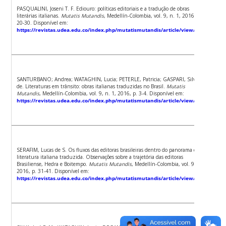
PASQUALINI, Joseni T. F. Ediouro: políticas editoriais e a tradução de obras
literárias italianas.
Mutatis Mutandis
, Medellín-Colombia, vol. 9, n. 1, 2016, p.
20-30. Disponível em:
https://revistas.udea.edu.co/index.php/mutatismutandis/article/view/25806
SANTURBANO; Andrea; WATAGHIN, Lucia; PETERLE, Patricia; GASPARI, Silvana
de. Literaturas em trânsito: obras italianas traduzidas no Brasil.
Mutatis
Mutandis
, Medellín-Colombia, vol. 9, n. 1, 2016, p. 3-4. Disponível em:
https://revistas.udea.edu.co/index.php/mutatismutandis/article/view/26890
SERAFIM, Lucas de S. Os fluxos das editoras brasileiras dentro do panorama da
literatura italiana traduzida. Observações sobre a trajetória das editoras
Brasiliense, Hedra e Boitempo.
Mutatis Mutandis
, Medellín-Colombia, vol. 9, n. 1,
2016, p. 31-41. Disponível em:
https://revistas.udea.edu.co/index.php/mutatismutandis/article/view/25807