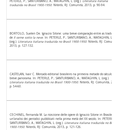
PETERLE, P.; SANTURBANO, A.; WATAGHIN, L. (org.).
Literatura italiana
traduzida no Brasil 1900-1950
. Niterói, RJ: Comunità, 2013, p. 90-94.
BORTOLO, Suelen De. Ignazio Silone: uma breve comparação entre as traduções
de
Il seme sotto la neve
. In: PETERLE, P.; SANTURBANO, A.; WATAGHIN, L.
(org.).
Literatura italiana traduzida no Brasil 1900-1950
. Niterói, RJ: Comunità,
2013, p. 127-132.
CASTELAN, Ivair C. Mercado editorial brasileiro na primeira metade do século XIX:
breve panorama. In: PETERLE, P.; SANTURBANO, A.; WATAGHIN, L. (org.).
Literatura italiana traduzida no Brasil 1900-1950
. Niterói, RJ: Comunità, 2013,
p. 54-60.
CECHINEL, Fernanda M. La ricezione delle opere di Ignazio Silone in Brasile:
un’analisi dei periodici pubblicati nella prima metà del XX secolo. In: PETERLE, P.;
SANTURBANO, A.; WATAGHIN, L. (org.).
Literatura italiana traduzida no Brasil
1900-1950
. Niterói, RJ: Comunità, 2013, p. 121-126.