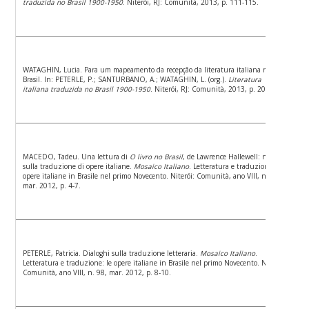
traduzida no Brasil 1900-1950
. Niterói, RJ: Comunità, 2013, p. 111-115.
WATAGHIN, Lucia. Para um mapeamento da recepção da literatura italiana no
Brasil. In: PETERLE, P.; SANTURBANO, A.; WATAGHIN, L. (org.).
Literatura
italiana traduzida no Brasil 1900-1950
. Niterói, RJ: Comunità, 2013, p. 20-39.
MACEDO, Tadeu. Una lettura di
O livro no Brasil
, de Lawrence Hallewell: notizie
sulla traduzione di opere italiane.
Mosaico Italiano
. Letteratura e traduzione: le
opere italiane in Brasile nel primo Novecento. Niterói: Comunità, ano VIII, n. 98,
mar. 2012, p. 4-7.
PETERLE, Patricia. Dialoghi sulla traduzione letteraria.
Mosaico Italiano
.
Letteratura e traduzione: le opere italiane in Brasile nel primo Novecento. Niterói:
Comunità, ano VIII, n. 98, mar. 2012, p. 8-10.