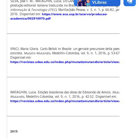
SILVA, José F. M.; WATAGHIN, Lucia; DEGANI, Francisco. O mapeamento da
produção editorial italiana traduzida no Brasil por meio da descrição bibliográfica.
Informação & Tecnologia (ITEC)
, Marília/João Pessoa, v. 3, n. 1, p. 66-82, jan./jun.
2016. Disponível em:
https://www.eca.usp.br/acervo/producao-
academica/002916970.pdf
VINCI, Maria Gloria. Carlo Belloli in Brasile: un geniale precursore della poesia
concreta.
Mutatis Mutandis
, Medellín-Colombia, vol. 9, n. 1, 2016, p. 53-67.
Disponível em:
https://revistas.udea.edu.co/index.php/mutatismutandis/article/view/25820
WATAGHIN, Lucia. Edições brasileiras das obras de Edmondo de Amicis.
Mutatis
Mutandis
, Medellín-Colombia, vol. 9, n. 1, 2016, p. 42-52. Disponível em:
https://revistas.udea.edu.co/index.php/mutatismutandis/article/view/25819
2015