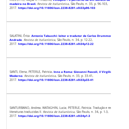
madeira no Brasil.
Revista de Italianística
, São Paulo, n. 33, p. 96-103,
2017.
https://doi.org/10.11606/issn.2238-8281.v0i33p96-103
SALATINI, Érica.
Antonio Tabucchi: leitor e tradutor de Carlos Drummond de
Andrade
.
Revista de Italianística
, São Paulo, n. 34, p. 12-22,
2017.
https://doi.org/10.11606/issn.2238-8281.v0i34p12-22
SANTI, Elena; PETERLE, Patricia
. Inno a Roma: Giovanni Pascoli, il Virgilio
Moderno
.
Revista de Italianística
, São Paulo, n. 33, p. 33-41,
2017.
https://doi.org/10.11606/issn.2238-8281.v0i33p33-41
SANTURBANO, Andrea; WATAGHIN, Lucia; PETERLE, Patricia. Tradução e recepção:
literaturas traduzidas II.
Revista de Italianística
, São Paulo, n. 34, p. 1-3,
2017.
https://doi.org/10.11606/issn.2238-8281.v0i34p1-3