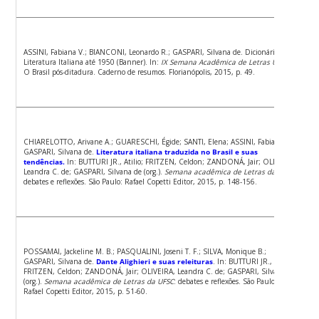
ASSINI, Fabiana V.; BIANCONI, Leonardo R.; GASPARI, Silvana de. Dicionário da
Literatura Italiana até 1950 (Banner). In:
IX Semana Acadêmica de Letras UFSC
:
O Brasil pós-ditadura. Caderno de resumos. Florianópolis, 2015, p. 49.
CHIARELOTTO, Arivane A.; GUARESCHI, Égide; SANTI, Elena; ASSINI, Fabiana;
GASPARI, Silvana de.
Literatura italiana traduzida no Brasil e suas
tendências.
In: BUTTURI JR., Atilio; FRITZEN, Celdon; ZANDONÁ, Jair; OLIVEIRA,
Leandra C. de; GASPARI, Silvana de (org.).
Semana acadêmica de Letras da UFSC
:
debates e reflexões. São Paulo: Rafael Copetti Editor, 2015, p. 148-156.
POSSAMAI, Jackeline M. B.; PASQUALINI, Joseni T. F.; SILVA, Monique B.;
GASPARI, Silvana de.
Dante Alighieri e suas releituras
. In: BUTTURI JR., Atilio;
FRITZEN, Celdon; ZANDONÁ, Jair; OLIVEIRA, Leandra C. de; GASPARI, Silvana de
(org.).
Semana acadêmica de Letras da UFSC
: debates e reflexões. São Paulo:
Rafael Copetti Editor, 2015, p. 51-60.