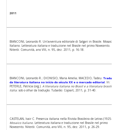
2011
BIANCONI, Leonardo R. Un’avventura editoriale di Salgari in Brasile. Mosaico
Italiano. Letteratura italiana e traduzione nel Brasile nel primo Novecento.
Niterói: Comunità, ano VIII, n. 95, dez. 2011, p. 16-18.
BIANCONI, Leonardo R.; DIONISIO, Maria Amelia; MACEDO, Tadeu.
Traduções
da literatura italiana no início do século XX e o mercado editorial
. In:
PETERLE, Patricia (org.).
A literatura italiana no Brasil e a literatura brasileira na
Itália
: sob o olhar da tradução. Tubarão: Copiart, 2011, p. 31-40.
CASTELAN, Ivair C. Presenza italiana nella Rivista Brasileira de Letras (1925-1930).
Mosaico Italiano
. Letteratura italiana e traduzione nel Brasile nel primo
Novecento. Niterói: Comunità, ano VIII, n. 95, dez. 2011, p. 26-29.