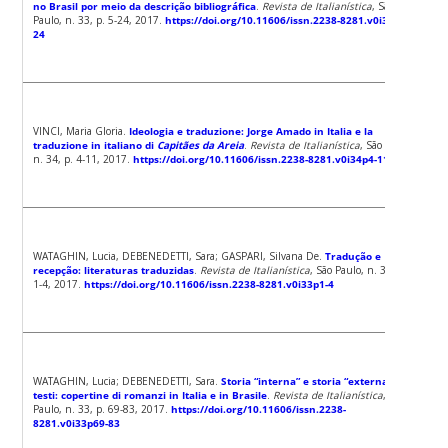
no Brasil por meio da descrição bibliográfica
.
Revista de Italianística
, São
Paulo, n. 33, p. 5-24, 2017.
https://doi.org/10.11606/issn.2238-8281.v0i33p5-
24
VINCI, Maria Gloria.
Ideologia e traduzione: Jorge Amado in Italia e la
traduzione in italiano di
Capitães da Areia
.
Revista de Italianística
, São Paulo,
n. 34, p. 4-11, 2017.
https://doi.org/10.11606/issn.2238-8281.v0i34p4-11
WATAGHIN, Lucia, DEBENEDETTI, Sara; GASPARI, Silvana De.
Tradução e
recepção: literaturas traduzidas
.
Revista de Italianística
, São Paulo, n. 33, p.
1-4, 2017.
https://doi.org/10.11606/issn.2238-8281.v0i33p1-4
WATAGHIN, Lucia; DEBENEDETTI, Sara.
Storia “interna” e storia “externa” dei
testi: copertine di romanzi in Italia e in Brasile
.
Revista de Italianística
, São
Paulo, n. 33, p. 69-83, 2017.
https://doi.org/10.11606/issn.2238-
8281.v0i33p69-83