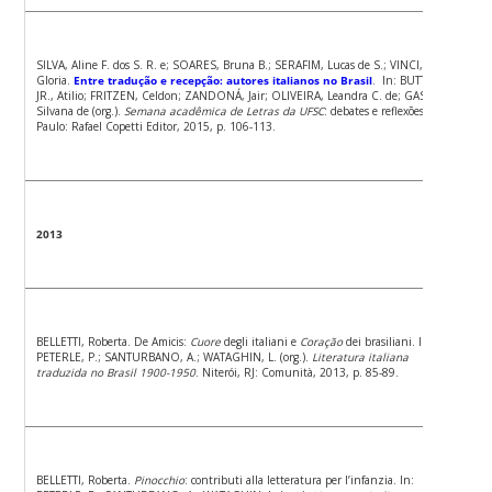
SILVA, Aline F. dos S. R. e; SOARES, Bruna B.; SERAFIM, Lucas de S.; VINCI, Maria
Gloria.
Entre tradução e recepção: autores italianos no Brasil
. In: BUTTURI
JR., Atilio; FRITZEN, Celdon; ZANDONÁ, Jair; OLIVEIRA, Leandra C. de; GASPARI,
Silvana de (org.).
Semana acadêmica de Letras da UFSC
: debates e reflexões. São
Paulo: Rafael Copetti Editor, 2015, p. 106-113.
2013
BELLETTI, Roberta. De Amicis:
Cuore
degli italiani e
Coração
dei brasiliani. In:
PETERLE, P.; SANTURBANO, A.; WATAGHIN, L. (org.).
Literatura italiana
traduzida no Brasil 1900-1950
. Niterói, RJ: Comunità, 2013, p. 85-89.
BELLETTI, Roberta.
Pinocchio
: contributi alla letteratura per l’infanzia. In: