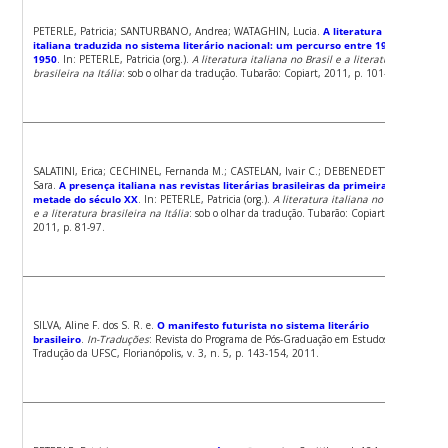
PETERLE, Patricia; SANTURBANO, Andrea; WATAGHIN, Lucia.
A literatura
italiana traduzida no sistema literário nacional: um percurso entre 1900 e
1950
. In: PETERLE, Patricia (org.).
A literatura italiana no Brasil e a literatura
brasileira na Itália
: sob o olhar da tradução. Tubarão: Copiart, 2011, p. 101-115.
SALATINI, Erica; CECHINEL, Fernanda M.; CASTELAN, Ivair C.; DEBENEDETTI,
Sara.
A presença italiana nas revistas literárias brasileiras da primeira
metade do século XX
. In: PETERLE, Patricia (org.).
A literatura italiana no Brasil
e a literatura brasileira na Itália
: sob o olhar da tradução. Tubarão: Copiart,
2011, p. 81-97.
SILVA, Aline F. dos S. R. e.
O manifesto futurista no sistema literário
brasileiro
.
In-Traduções
: Revista do Programa de Pós-Graduação em Estudos da
Tradução da UFSC, Florianópolis, v. 3, n. 5, p. 143-154, 2011.