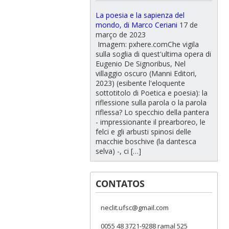
La poesia e la sapienza del
mondo, di Marco Ceriani
17 de
março de 2023
Imagem: pxhere.comChe vigila
sulla soglia di quest'ultima opera di
Eugenio De Signoribus, Nel
villaggio oscuro (Manni Editori,
2023) (esibente l'eloquente
sottotitolo di Poetica e poesia): la
riflessione sulla parola o la parola
riflessa? Lo specchio della pantera
- impressionante il prearboreo, le
felci e gli arbusti spinosi delle
macchie boschive (la dantesca
selva) -, ci […]
CONTATOS
neclit.ufsc@gmail.com
0055 48 3721-9288 ramal 525