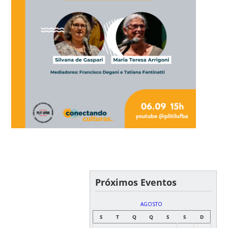
Próximos Eventos
AGOSTO
S
T
Q
Q
S
S
D