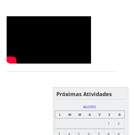
Próximas Atividades
AGOSTO
L
M
M
G
V
S
D
1
2
3
4
5
6
7
8
9