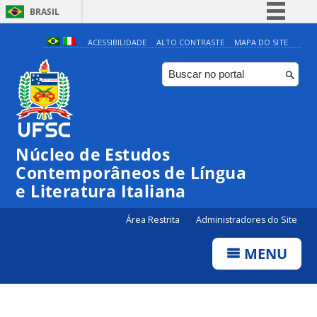
BRASIL
Simplifique!
ACESSIBILIDADE
ALTO CONTRASTE
MAPA DO SITE
Comunica BR
Participe
Acesso à informação
Legislação
Núcleo de Estudos
Canais
Contemporâneos de Língua
e Literatura Italiana
Área Restrita
Administradores do Site
MENU