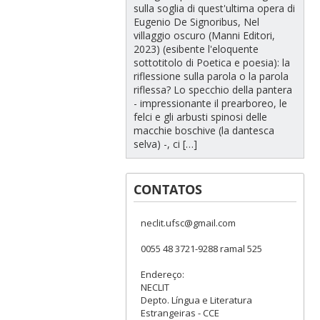
sulla soglia di quest'ultima opera di
Eugenio De Signoribus, Nel
villaggio oscuro (Manni Editori,
2023) (esibente l'eloquente
sottotitolo di Poetica e poesia): la
riflessione sulla parola o la parola
riflessa? Lo specchio della pantera
- impressionante il prearboreo, le
felci e gli arbusti spinosi delle
macchie boschive (la dantesca
selva) -, ci […]
CONTATOS
neclit.ufsc@gmail.com
0055 48 3721-9288 ramal 525
Endereço:
NECLIT
Depto. Língua e Literatura
Estrangeiras - CCE