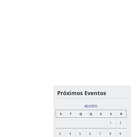
Próximos Eventos
AGOSTO
S
T
Q
Q
S
S
D
1
2
3
4
5
6
7
8
9