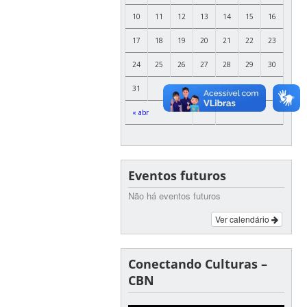
10
11
12
13
14
15
16
17
18
19
20
21
22
23
24
25
26
27
28
29
30
31
« abr
Eventos futuros
Não há eventos futuros
Ver calendário
Conectando Culturas –
CBN