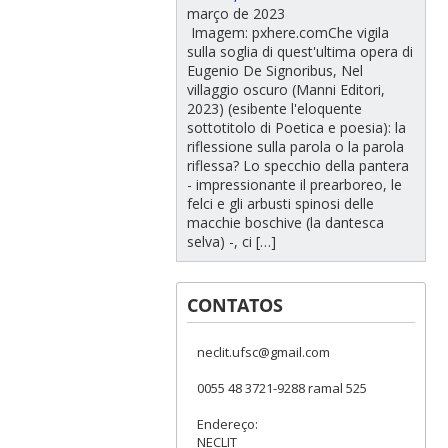
março de 2023
Imagem: pxhere.comChe vigila
sulla soglia di quest'ultima opera di
Eugenio De Signoribus, Nel
villaggio oscuro (Manni Editori,
2023) (esibente l'eloquente
sottotitolo di Poetica e poesia): la
riflessione sulla parola o la parola
riflessa? Lo specchio della pantera
- impressionante il prearboreo, le
felci e gli arbusti spinosi delle
macchie boschive (la dantesca
selva) -, ci […]
CONTATOS
neclit.ufsc@gmail.com
0055 48 3721-9288 ramal 525
Endereço:
NECLIT