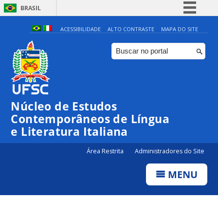
BRASIL
Simplifique!
ACESSIBILIDADE
ALTO CONTRASTE
MAPA DO SITE
Comunica BR
Participe
Acesso à informação
Legislação
Núcleo de Estudos
Canais
Contemporâneos de Língua
e Literatura Italiana
Área Restrita
Administradores do Site
MENU