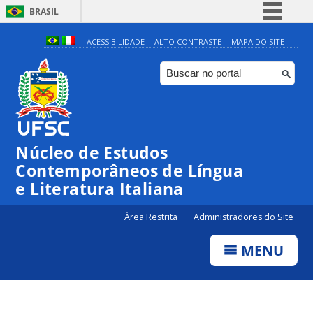
BRASIL
Simplifique!
ACESSIBILIDADE
ALTO CONTRASTE
MAPA DO SITE
Comunica BR
Participe
Acesso à informação
Legislação
Núcleo de Estudos
Canais
Contemporâneos de Língua
e Literatura Italiana
Área Restrita
Administradores do Site
MENU