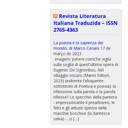
Revista Literatura
Italiana Traduzida – ISSN
2765-4363
La poesia e la sapienza del
mondo, di Marco Ceriani
17 de
março de 2023
Imagem: pxhere.comChe vigila
sulla soglia di quest'ultima opera di
Eugenio De Signoribus, Nel
villaggio oscuro (Manni Editori,
2023) (esibente l'eloquente
sottotitolo di Poetica e poesia): la
riflessione sulla parola o la parola
riflessa? Lo specchio della pantera
- impressionante il prearboreo, le
felci e gli arbusti spinosi delle
macchie boschive (la dantesca
selva) -, ci […]