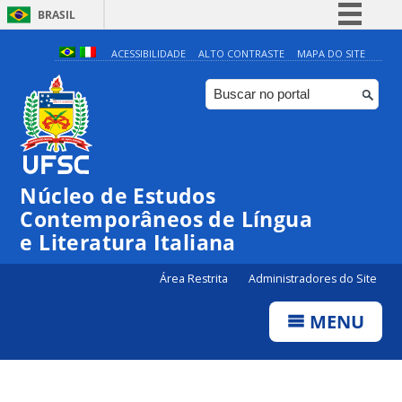
BRASIL
Simplifique!
ACESSIBILIDADE
ALTO CONTRASTE
MAPA DO SITE
Comunica BR
Participe
Acesso à informação
Legislação
Núcleo de Estudos
Canais
Contemporâneos de Língua
e Literatura Italiana
Área Restrita
Administradores do Site
MENU