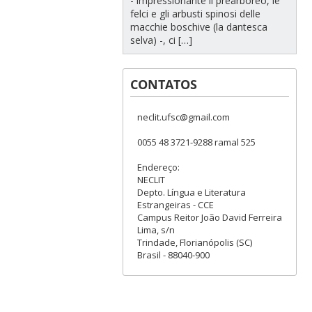
- impressionante il prearboreo, le
felci e gli arbusti spinosi delle
macchie boschive (la dantesca
selva) -, ci […]
CONTATOS
neclit.ufsc@gmail.com
0055 48 3721-9288 ramal 525
Endereço:
NECLIT
Depto. Língua e Literatura
Estrangeiras - CCE
Campus Reitor João David Ferreira
Lima, s/n
Trindade, Florianópolis (SC)
Brasil - 88040-900