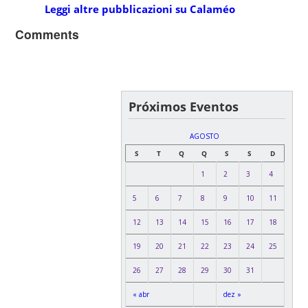
Leggi altre pubblicazioni su Calaméo
Comments
Próximos Eventos
AGOSTO
S
T
Q
Q
S
S
D
1
2
3
4
5
6
7
8
9
10
11
12
13
14
15
16
17
18
19
20
21
22
23
24
25
26
27
28
29
30
31
« abr
dez »