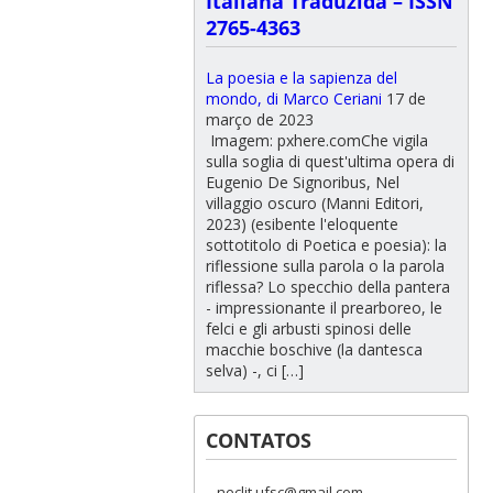
Italiana Traduzida – ISSN
2765-4363
La poesia e la sapienza del
mondo, di Marco Ceriani
17 de
março de 2023
Imagem: pxhere.comChe vigila
sulla soglia di quest'ultima opera di
Eugenio De Signoribus, Nel
villaggio oscuro (Manni Editori,
2023) (esibente l'eloquente
sottotitolo di Poetica e poesia): la
riflessione sulla parola o la parola
riflessa? Lo specchio della pantera
- impressionante il prearboreo, le
felci e gli arbusti spinosi delle
macchie boschive (la dantesca
selva) -, ci […]
CONTATOS
neclit.ufsc@gmail.com