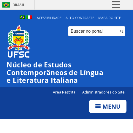
BRASIL
Simplifique!
ACESSIBILIDADE
ALTO CONTRASTE
MAPA DO SITE
Comunica BR
Participe
Acesso à informação
Legislação
Núcleo de Estudos
Canais
Contemporâneos de Língua
e Literatura Italiana
Área Restrita
Administradores do Site
MENU