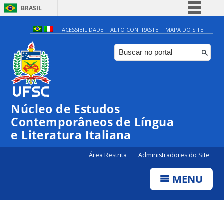
BRASIL
Simplifique!
ACESSIBILIDADE
ALTO CONTRASTE
MAPA DO SITE
Comunica BR
Participe
Acesso à informação
Legislação
Núcleo de Estudos
Canais
Contemporâneos de Língua
e Literatura Italiana
Área Restrita
Administradores do Site
MENU