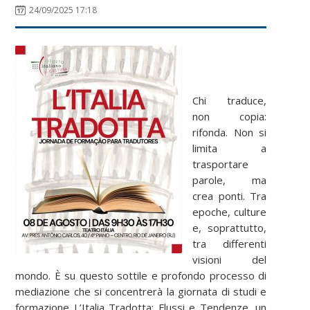
24/09/2025 17:18
Chi traduce,
non copia:
rifonda. Non si
limita a
trasportare
parole, ma
crea ponti. Tra
epoche, culture
e, soprattutto,
tra differenti
visioni del
mondo. È su questo sottile e profondo processo di
mediazione che si concentrerà la giornata di studi e
formazione L’Italia Tradotta: Flussi e Tendenze, un