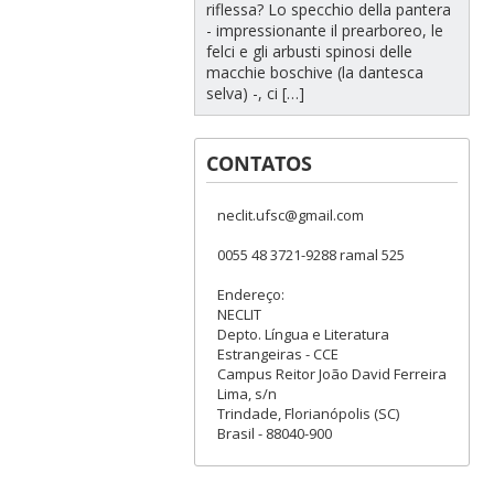
riflessa? Lo specchio della pantera
- impressionante il prearboreo, le
felci e gli arbusti spinosi delle
macchie boschive (la dantesca
selva) -, ci […]
CONTATOS
neclit.ufsc@gmail.com
0055 48 3721-9288 ramal 525
Endereço:
NECLIT
Depto. Língua e Literatura
Estrangeiras - CCE
Campus Reitor João David Ferreira
Lima, s/n
Trindade, Florianópolis (SC)
Brasil - 88040-900