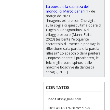
La poesia e la sapienza del
mondo, di Marco Ceriani
17 de
março de 2023
Imagem: pxhere.comChe vigila
sulla soglia di quest'ultima opera di
Eugenio De Signoribus, Nel
villaggio oscuro (Manni Editori,
2023) (esibente l'eloquente
sottotitolo di Poetica e poesia): la
riflessione sulla parola o la parola
riflessa? Lo specchio della pantera
- impressionante il prearboreo, le
felci e gli arbusti spinosi delle
macchie boschive (la dantesca
selva) -, ci […]
CONTATOS
neclit.ufsc@gmail.com
0055 48 3721-9288 ramal 525