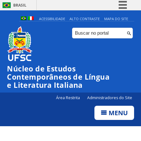
BRASIL
Simplifique!
ACESSIBILIDADE
ALTO CONTRASTE
MAPA DO SITE
Comunica BR
Participe
Acesso à informação
Legislação
Núcleo de Estudos
Canais
Contemporâneos de Língua
e Literatura Italiana
Área Restrita
Administradores do Site
MENU