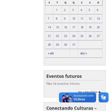
S
T
Q
Q
S
S
D
1
2
3
4
5
6
7
8
9
10
11
12
13
14
15
16
17
18
19
20
21
22
23
24
25
26
27
28
29
30
31
« abr
dez »
Eventos futuros
Não há eventos futuros
Ver calendário
Conectando Culturas –