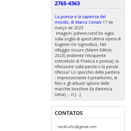
2765-4363
La poesia e la sapienza del
mondo, di Marco Ceriani
17 de
março de 2023
Imagem: pxhere.comChe vigila
sulla soglia di quest'ultima opera di
Eugenio De Signoribus, Nel
villaggio oscuro (Manni Editori,
2023) (esibente l'eloquente
sottotitolo di Poetica e poesia): la
riflessione sulla parola o la parola
riflessa? Lo specchio della pantera
- impressionante il prearboreo, le
felci e gli arbusti spinosi delle
macchie boschive (la dantesca
selva) -, ci […]
CONTATOS
neclit.ufsc@gmail.com