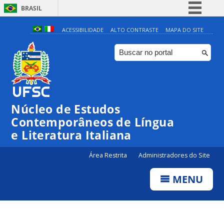
BRASIL
Simplifique!
ACESSIBILIDADE
ALTO CONTRASTE
MAPA DO SITE
Comunica BR
Participe
Acesso à informação
Legislação
Núcleo de Estudos
Canais
Contemporâneos de Língua
e Literatura Italiana
Área Restrita
Administradores do Site
MENU