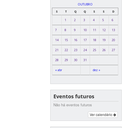
OUTUBRO
S
T
Q
Q
S
S
D
1
2
3
4
5
6
7
8
9
10
11
12
13
14
15
16
17
18
19
20
21
22
23
24
25
26
27
28
29
30
31
« abr
dez »
Eventos futuros
Não há eventos futuros
Ver calendário