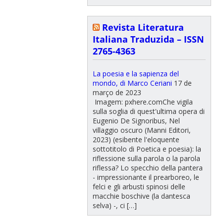
Revista Literatura
Italiana Traduzida – ISSN
2765-4363
La poesia e la sapienza del
mondo, di Marco Ceriani
17 de
março de 2023
Imagem: pxhere.comChe vigila
sulla soglia di quest'ultima opera di
Eugenio De Signoribus, Nel
villaggio oscuro (Manni Editori,
2023) (esibente l'eloquente
sottotitolo di Poetica e poesia): la
riflessione sulla parola o la parola
riflessa? Lo specchio della pantera
- impressionante il prearboreo, le
felci e gli arbusti spinosi delle
macchie boschive (la dantesca
selva) -, ci […]