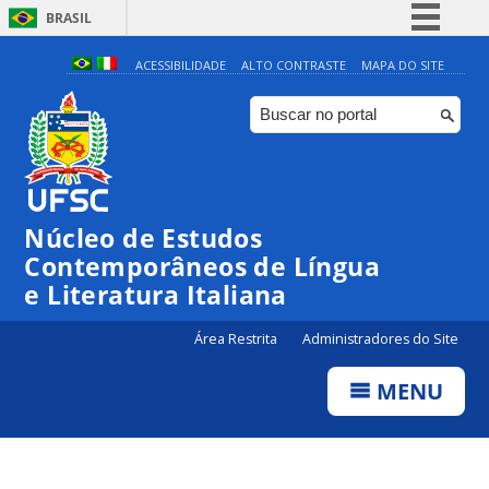
BRASIL
Simplifique!
ACESSIBILIDADE
ALTO CONTRASTE
MAPA DO SITE
Comunica BR
Participe
Acesso à informação
Legislação
Núcleo de Estudos
Canais
Contemporâneos de Língua
e Literatura Italiana
Área Restrita
Administradores do Site
MENU