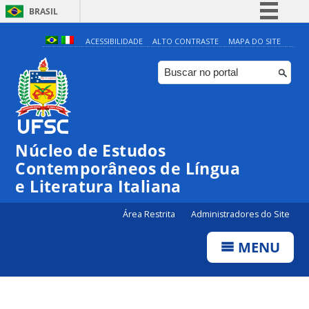
BRASIL
Simplifique!
ACESSIBILIDADE
ALTO CONTRASTE
MAPA DO SITE
Comunica BR
Participe
Acesso à informação
Legislação
Núcleo de Estudos
Canais
Contemporâneos de Língua
e Literatura Italiana
Área Restrita
Administradores do Site
MENU