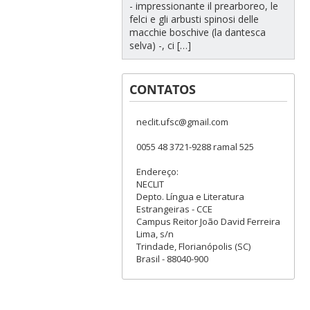
- impressionante il prearboreo, le
felci e gli arbusti spinosi delle
macchie boschive (la dantesca
selva) -, ci […]
CONTATOS
neclit.ufsc@gmail.com
0055 48 3721-9288 ramal 525
Endereço:
NECLIT
Depto. Língua e Literatura
Estrangeiras - CCE
Campus Reitor João David Ferreira
Lima, s/n
Trindade, Florianópolis (SC)
Brasil - 88040-900