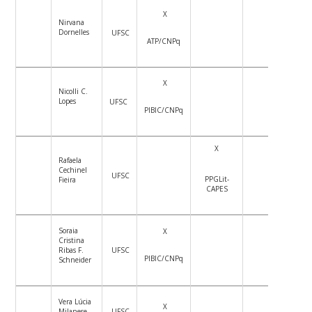
X
Nirvana
Dornelles
UFSC
ATP/CNPq
X
Nicolli C.
Lopes
UFSC
PIBIC/CNPq
X
Rafaela
Cechinel
UFSC
PPGLit-
Fieira
CAPES
Soraia
X
Cristina
Ribas F.
UFSC
PIBIC/CNPq
Schneider
Vera Lúcia
X
Milanese
UFSC