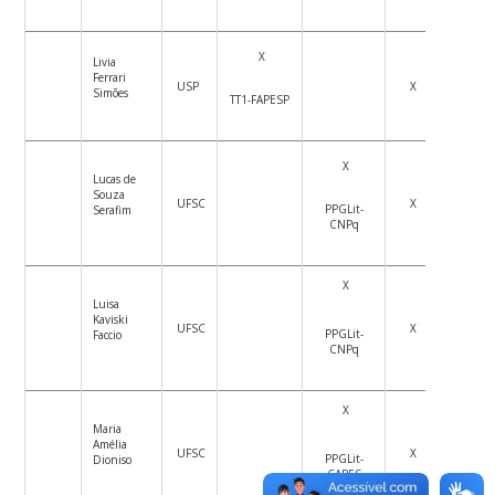
X
Livia
Ferrari
USP
X
Simões
TT1-FAPESP
X
Lucas de
Souza
UFSC
X
PPGLit-
Serafim
CNPq
X
Luisa
Kaviski
UFSC
X
PPGLit-
Faccio
CNPq
X
Maria
Amélia
UFSC
X
PPGLit-
Dioniso
CAPES