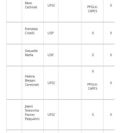
Moro
UFSC
X
PPGLit-
Cechinel
CAPES
Francesca
Cricelli
USP
X
X
Gesualdo
Maffia
USP
X
X
X
Helena
Bressan
UFSC
X
PPGLit-
Carminati
CAPES
Joseni
Terezinha
Frainer
UFSC
X
X
Pasqualini