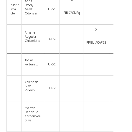
Anna
Inserir
Pooely
uma
Gaest
UFSC
X
PIBIC/CNPq
foto
Odorizzi
X
Arivane
Augusta
UFSC
X
Chiarelotto
PPGLit/CAPES
Avelar
Fortunato
UFSC
X
Celene da
Silva
UFSC
X
Ribeiro
Everton
Henrique
Carneiro da
X
Silva