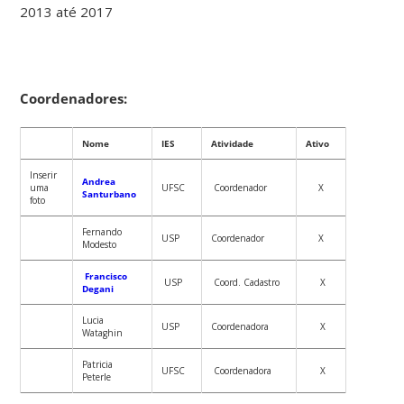
2013 até 2017
Coordenadores:
Nome
IES
Atividade
Ativo
Inserir
Andrea
uma
UFSC
Coordenador
X
Santurbano
foto
Fernando
USP
Coordenador
X
Modesto
Francisco
USP
Coord. Cadastro
X
Degani
Lucia
USP
Coordenadora
X
Wataghin
Patricia
UFSC
Coordenadora
X
Peterle