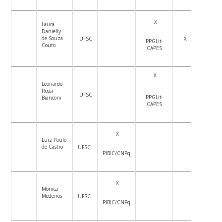
X
Laura
Danielly
de Souza
UFSC
X
PPGLit-
Couto
CAPES
X
Leonardo
Rossi
UFSC
PPGLit-
Bianconi
CAPES
X
Luiz Paulo
de Castro
UFSC
PIBIC/CNPq
X
Mônica
Medeiros
UFSC
PIBIC/CNPq