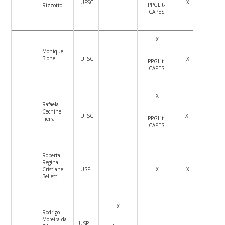
UFSC
X
PPGLit-
Rizzotto
CAPES
X
Monique
Bione
UFSC
X
PPGLit-
CAPES
X
Rafaela
Cechinel
UFSC
X
PPGLit-
Fieira
CAPES
Roberta
Regina
Cristiane
USP
X
X
Belletti
X
Rodrigo
Moreira da
USP