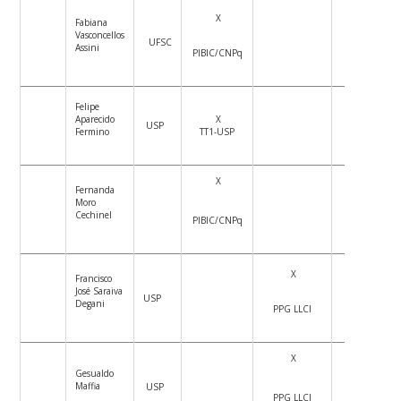
X
Fabiana
Vasconcellos
UFSC
X
Assini
PIBIC/CNPq
Felipe
Aparecido
X
USP
X
Fermino
TT1-USP
X
Fernanda
Moro
X
Cechinel
PIBIC/CNPq
X
Francisco
José Saraiva
USP
X
Degani
PPG LLCI
X
Gesualdo
Maffia
USP
X
PPG LLCI