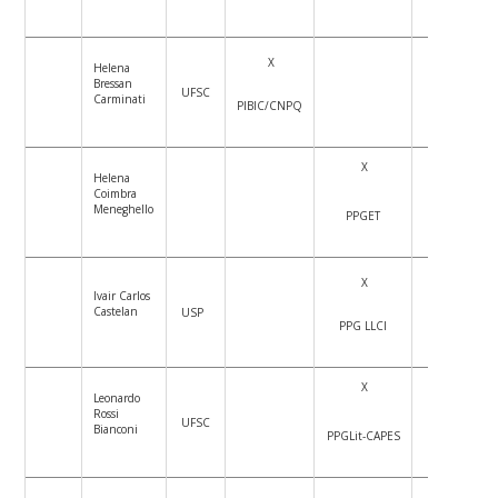
X
Helena
Bressan
UFSC
X
Carminati
PIBIC/CNPQ
X
Helena
Coimbra
X
Meneghello
PPGET
X
Ivair Carlos
Castelan
USP
X
PPG LLCI
X
Leonardo
Rossi
UFSC
X
Bianconi
PPGLit-CAPES