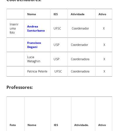
Nome
IES
Atividade
Ativo
Inserir
Andrea
uma
UFSC
Coordenador
X
Santurbano
foto
Francisco
USP
Coordenador
X
Degani
Lucia
USP
Coordenadora
X
Wataghin
Patricia Peterle
UFSC
Coordenadora
X
Professores:
Foto
Nome
IES
Atividade.
Ativo