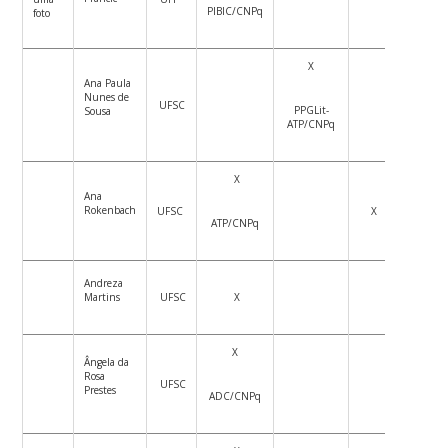
PIBIC/CNPq
foto
X
Ana Paula
Nunes de
UFSC
PPGLit-
Sousa
ATP/CNPq
X
Ana
Rokenbach
UFSC
X
ATP/CNPq
Andreza
Martins
UFSC
X
X
Ângela da
Rosa
UFSC
Prestes
ADC/CNPq