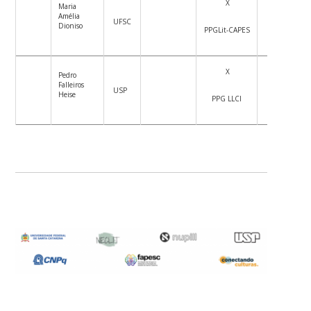
X
Maria
Amélia
UFSC
X
Dioniso
PPGLit-CAPES
X
Pedro
Falleiros
USP
X
Heise
PPG LLCI