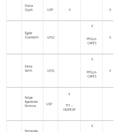
Diana
Szylit
USP
X
X
X
Égide
Guareschi
UFSC
X
PPGLit-
CAPES
X
Elena
Santi
UFSC
X
PPGLit-
CAPES
X
Felipe
Aparecido
USP
TT1 –
Fermino
FASPESP
X
Fernanda