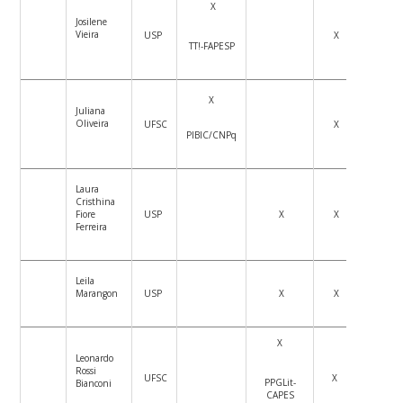
X
Josilene
Vieira
USP
X
TT!-FAPESP
X
Juliana
Oliveira
UFSC
X
PIBIC/CNPq
Laura
Cristhina
Fiore
USP
X
X
Ferreira
Leila
Marangon
USP
X
X
X
Leonardo
Rossi
UFSC
X
PPGLit-
Bianconi
CAPES