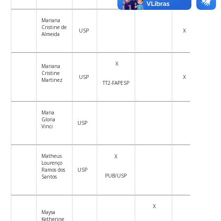
Mariana
Cristine de
USP
X
Almeida
X
Mariana
Cristine
USP
X
Martinez
TT2-FAPESP
Maria
Gloria
USP
Vinci
Matheus
X
Lourenço
Ramos dos
USP
PUB/USP
Santos
X
Maysa
Ketherine