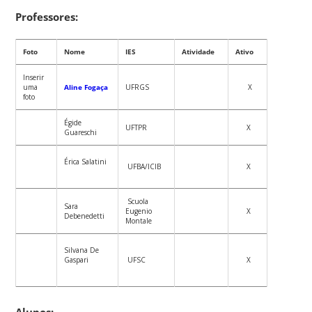
Professores:
Foto
Nome
IES
Atividade
Ativo
Inserir
uma
Aline Fogaça
UFRGS
X
foto
Égide
UFTPR
X
Guareschi
Érica Salatini
UFBA/ICIB
X
Scuola
Sara
Eugenio
X
Debenedetti
Montale
Silvana De
Gaspari
UFSC
X
Alunos: