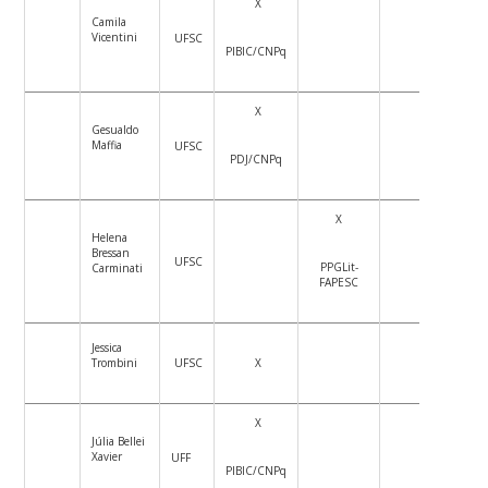
X
Camila
Vicentini
UFSC
PIBIC/CNPq
X
Gesualdo
Maffia
UFSC
PDJ/CNPq
X
Helena
Bressan
UFSC
PPGLit-
Carminati
FAPESC
Jessica
Trombini
UFSC
X
X
Júlia Bellei
Xavier
UFF
PIBIC/CNPq