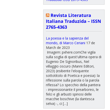
Revista Literatura
Italiana Traduzida – ISSN
2765-4363
La poesia e la sapienza del
mondo, di Marco Ceriani
17 de
March de 2023
Imagem: pxhere.comChe vigila
sulla soglia di quest'ultima opera di
Eugenio De Signoribus, Nel
villaggio oscuro (Manni Editori,
2023) (esibente l'eloquente
sottotitolo di Poetica e poesia): la
riflessione sulla parola o la parola
riflessa? Lo specchio della pantera
- impressionante il prearboreo, le
felci e gli arbusti spinosi delle
macchie boschive (la dantesca
selva) -, ci […]