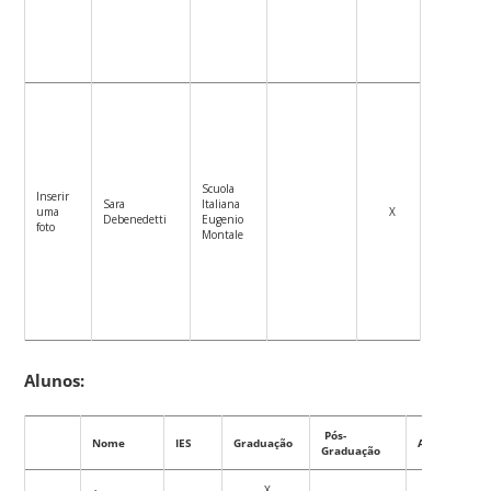
Scuola
Inserir
Sara
Italiana
uma
X
Debenedetti
Eugenio
foto
Montale
Alunos:
Pós-
Nome
IES
Graduação
Ativo
Graduação
X