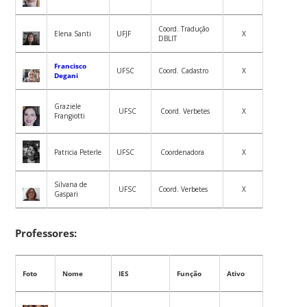
Coord. Tradução
Elena Santi
UFJF
X
DBLIT
Francisco
UFSC
Coord. Cadastro
X
Degani
Graziele
UFSC
Coord. Verbetes
X
Frangiotti
Patricia Peterle
UFSC
Coordenadora
X
Silvana de
UFSC
Coord. Verbetes
X
Gaspari
Professores:
Foto
Nome
IES
Função
Ativo