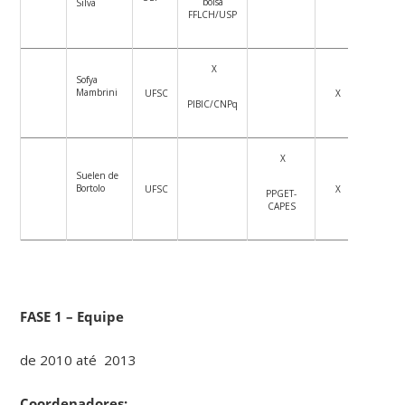
bolsa
Silva
FFLCH/USP
X
Sofya
Mambrini
UFSC
X
PIBIC/CNPq
X
Suelen de
Bortolo
UFSC
X
PPGET-
CAPES
FASE 1 – Equipe
de 2010 até 2013
Coordenadores: