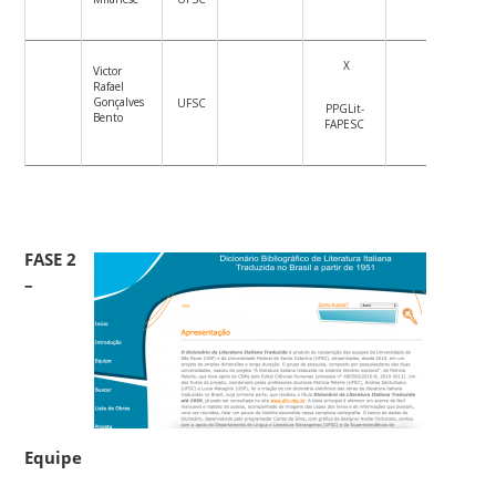
X
Victor
Rafael
Gonçalves
UFSC
PPGLit-
Bento
FAPESC
FASE 2
–
Equipe