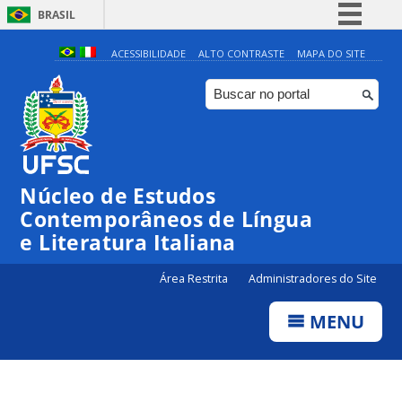
BRASIL
Simplifique!
ACESSIBILIDADE
ALTO CONTRASTE
MAPA DO SITE
Comunica BR
Participe
Acesso à informação
Legislação
Núcleo de Estudos
Canais
Contemporâneos de Língua
e Literatura Italiana
Área Restrita
Administradores do Site
MENU