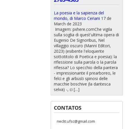
La poesia e la sapienza del
mondo, di Marco Ceriani
17 de
March de 2023
Imagem: pxhere.comChe vigila
sulla soglia di quest'ultima opera di
Eugenio De Signoribus, Nel
villaggio oscuro (Manni Editori,
2023) (esibente l'eloquente
sottotitolo di Poetica e poesia): la
riflessione sulla parola o la parola
riflessa? Lo specchio della pantera
- impressionante il prearboreo, le
felci e gli arbusti spinosi delle
macchie boschive (la dantesca
selva) -, ci […]
CONTATOS
neclit.ufsc@gmail.com