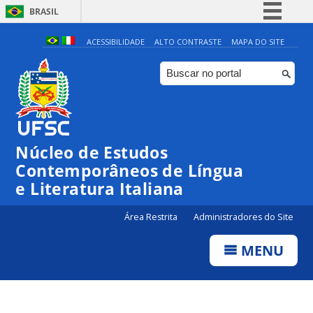
BRASIL
Simplifique!
ACESSIBILIDADE
ALTO CONTRASTE
MAPA DO SITE
Comunica BR
Participe
Acesso à informação
Legislação
Núcleo de Estudos
Canais
Contemporâneos de Língua
e Literatura Italiana
Área Restrita
Administradores do Site
MENU