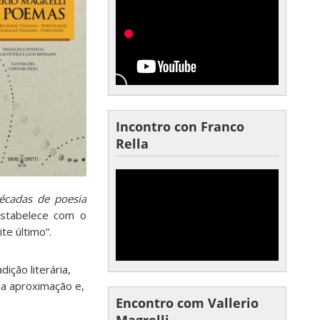
Incontro con Franco
Rella
décadas de poesia
estabelece com o
te último”.
ição literária,
ma aproximação e,
Encontro com Vallerio
Magrelli