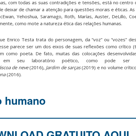
as, com todas as suas contradições e tensões, está no centro da
e deixar de chamar a atenção para questões morais e éticas. As 
McEwan, Yehoshua, Saramago, Roth, Marías, Auster, DeLillo, C
amente, como mote a natureza ética das relações humanas.
que Enrico Testa trata do personagem, da “voz” ou “vozes” d
 esse parece ser um dos eixos de suas reflexões como crítico (t
m como poeta. De fato, muitas das colocações desenvolvida
as em seu laboratório poético, como pode ser
áscoa de neve
(2016),
Jardim de sarças
(2019) e no volume crític
ana
(2016).
o humano
WNLOAD GRATUITO AQUI