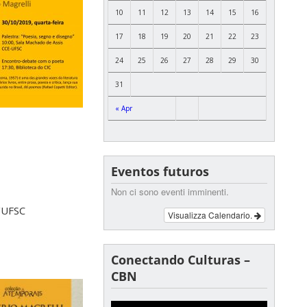
10
11
12
13
14
15
16
17
18
19
20
21
22
23
24
25
26
27
28
29
30
31
« Apr
Eventos futuros
Non ci sono eventi imminenti.
E/UFSC
Visualizza Calendario.
Conectando Culturas –
CBN