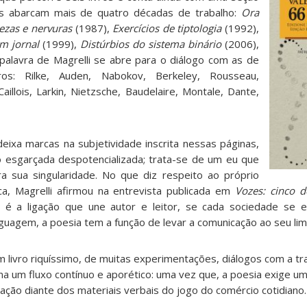
ros abarcam mais de quatro décadas de trabalho:
Ora
ezas e nervuras
(1987),
Exercícios de tiptologia
(1992),
um jornal
(1999),
Distúrbios do sistema binário
(2006),
 palavra de Magrelli se abre para o diálogo com as de
os: Rilke, Auden, Nabokov, Berkeley, Rousseau,
aillois, Larkin, Nietzsche, Baudelaire, Montale, Dante,
eixa marcas na subjetividade inscrita nessas páginas,
esgarçada despotencializada; trata-se de um eu que
ra sua singularidade. No que diz respeito ao próprio
ca, Magrelli afirmou na entrevista publicada em
Vozes: cinco 
ra é a ligação que une autor e leitor, se cada sociedade se 
uagem, a poesia tem a função de levar a comunicação ao seu limi
 livro riquíssimo, de muitas experimentações, diálogos com a trad
na um fluxo contínuo e aporético: uma vez que, a poesia exige u
ão diante dos materiais verbais do jogo do comércio cotidiano.