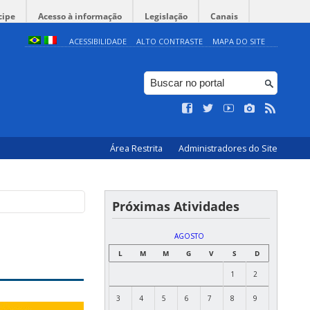
cipe
Acesso à informação
Legislação
Canais
ACESSIBILIDADE
ALTO CONTRASTE
MAPA DO SITE
Área Restrita
Administradores do Site
Próximas Atividades
AGOSTO
L
M
M
G
V
S
D
1
2
3
4
5
6
7
8
9