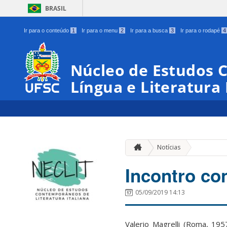
BRASIL
Ir para o conteúdo
1
Ir para o menu
2
Ir para a busca
3
Ir para o rodapé
4
Núcleo de Estudos
Língua e Literatura 
Notícias
Incontro con
05/09/2019 14:13
Valerio Magrelli (Roma, 19