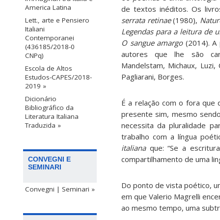
America Latina
de textos inéditos. Os liv
serrata retinae
(1980),
Natur
Lett., arte e Pensiero
Italiani
Legendas para a leitura de 
Contemporanei
O sangue amargo
(2014). A
(436185/2018-0
autores que lhe são car
CNPq)
Mandelstam, Michaux, Luzi, C
Escola de Altos
Pagliarani, Borges.
Estudos-CAPES/2018-
2019 »
Dicionário
É a relação com o fora que d
Bibliográfico da
presente sim, mesmo sendo 
Literatura Italiana
necessita da pluralidade pa
Traduzida »
trabalho com a língua poéti
italiana
que: “Se a escritu
compartilhamento de uma ling
CONVEGNI E
SEMINARI
Do ponto de vista poético, um
Convegni | Seminari »
em que Valerio Magrelli ence
ao mesmo tempo, uma subtraç