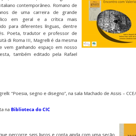
o italiano contemporâneo. Romano de
anos de uma carreira de grande
lico em geral e a crítica mais
ido para diferentes línguas, dentre
cês. Poeta, tradutor e professor de
sità di Roma III, Magrelli é da mesma
ue vem ganhando espaço em nosso
Testa, também editado pela Rafael
grelli: “Poesia, segno e disegno”, na sala Machado de Assis – CC
ta na
Biblioteca do CIC
que percorre seis livros e conta ainda com uma seção