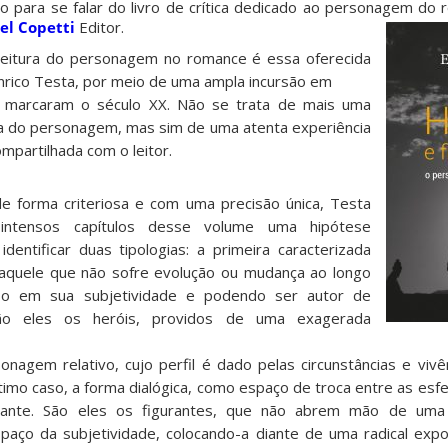
 para se falar do livro de crítica dedicado ao personagem do
el Copetti
Editor.
 leitura do personagem no romance é essa oferecida
 Enrico Testa, por meio de uma ampla incursão em
ue marcaram o século XX. Não se trata de mais uma
ria do personagem, mas sim de uma atenta experiência
ompartilhada com o leitor.
 de forma criteriosa e com uma precisão única, Testa
intensos capítulos desse volume uma hipótese
identificar duas tipologias: a primeira caracterizada
aquele que não sofre evolução ou mudança ao longo
so em sua subjetividade e podendo ser autor de
o eles os heróis, providos de uma exagerada
nagem relativo, cujo perfil é dado pelas circunstâncias e vivên
ltimo caso, a forma dialógica, como espaço de troca entre as esf
derante. São eles os figurantes, que não abrem mão de uma
aço da subjetividade, colocando-a diante de uma radical expo