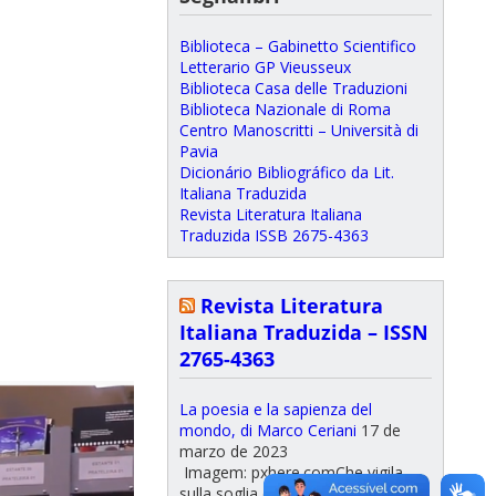
Biblioteca – Gabinetto Scientifico
Letterario GP Vieusseux
Biblioteca Casa delle Traduzioni
Biblioteca Nazionale di Roma
Centro Manoscritti – Università di
Pavia
Dicionário Bibliográfico da Lit.
Italiana Traduzida
Revista Literatura Italiana
Traduzida ISSB 2675-4363
Revista Literatura
Italiana Traduzida – ISSN
2765-4363
La poesia e la sapienza del
mondo, di Marco Ceriani
17 de
marzo de 2023
Imagem: pxhere.comChe vigila
sulla soglia di quest'ultima opera di