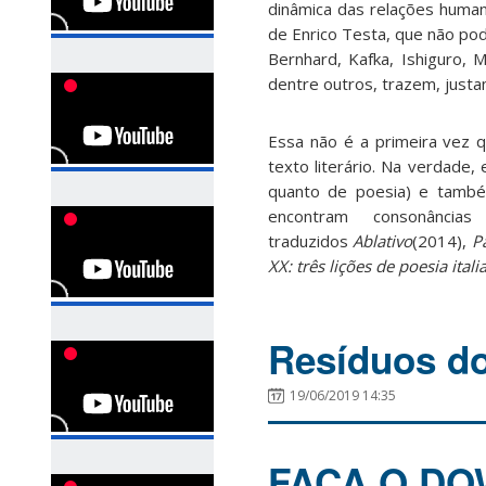
dinâmica das relações human
de Enrico Testa, que não pod
Bernhard, Kafka, Ishiguro, 
dentre outros, trazem, just
Essa não é a primeira vez 
texto literário. Na verdade,
quanto de poesia) e també
encontram consonânci
traduzidos
Ablativo
(2014),
P
XX: três lições de poesia itali
Resíduos d
19/06/2019 14:35
FAÇA O DO