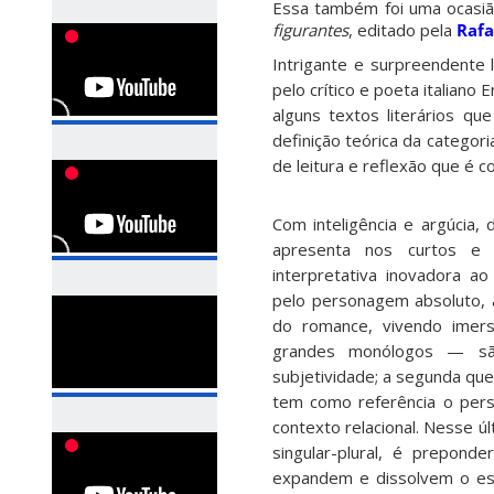
Essa também foi uma ocasião
figurantes
, editado pela
Rafa
Intrigante e surpreendente
pelo crítico e poeta italiano
alguns textos literários q
definição teórica da catego
de leitura e reflexão que é c
Com inteligência e argúcia,
apresenta nos curtos e 
interpretativa inovadora ao 
pelo personagem absoluto, 
do romance, vivendo imer
grandes monólogos — sã
subjetividade; a segunda que
tem como referência o perso
contexto relacional. Nesse ú
singular-plural, é prepon
expandem e dissolvem o esp