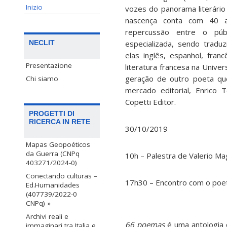
Inizio
vozes do panorama literári
nascença conta com 40 
repercussão entre o púb
especializada, sendo traduz
NECLIT
elas inglês, espanhol, fran
Presentazione
literatura francesa na Univer
geração de outro poeta q
Chi siamo
mercado editorial, Enrico 
Copetti Editor.
PROGETTI DI
RICERCA IN RETE
30/10/2019
Mapas Geopoéticos
da Guerra (CNPq
10h – Palestra de Valerio Ma
403271/2024-0)
Conectando culturas –
17h30 – Encontro com o poe
Ed.Humanidades
(407739/2022-0
CNPq) »
Archivi reali e
66 poemas
é uma antologia 
immaginari tra Italia e