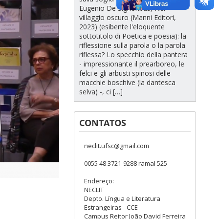
Eugenio De Signoribus, Nel
villaggio oscuro (Manni Editori,
2023) (esibente l'eloquente
sottotitolo di Poetica e poesia): la
riflessione sulla parola o la parola
riflessa? Lo specchio della pantera
- impressionante il prearboreo, le
felci e gli arbusti spinosi delle
macchie boschive (la dantesca
selva) -, ci […]
CONTATOS
neclit.ufsc@gmail.com
0055 48 3721-9288 ramal 525
Endereço:
NECLIT
Depto. Língua e Literatura
Estrangeiras - CCE
Campus Reitor João David Ferreira