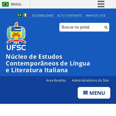
BRASIL
Simplifique!
ACESSIBILIDADE
ALTO CONTRASTE
MAPA DO SITE
Comunica BR
Participe
Acesso à informação
Legislação
Núcleo de Estudos
Canais
Contemporâneos de Língua
e Literatura Italiana
Área Restrita
Administradores do Site
MENU