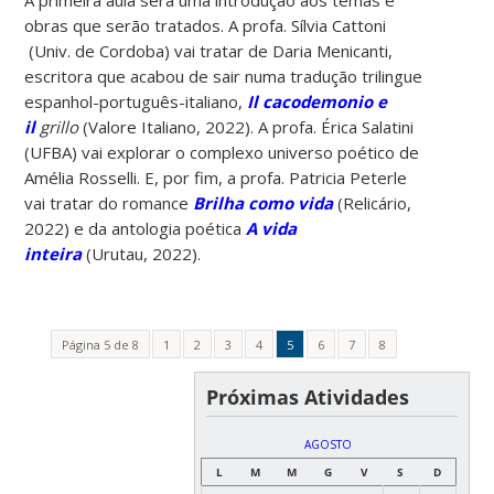
obras que serão tratados. A profa. Sílvia Cattoni
(Univ. de Cordoba) vai tratar de Daria Menicanti,
escritora que acabou de sair numa tradução trilingue
espanhol-português-italiano,
Il cacodemonio e
il
grillo
(Valore Italiano, 2022). A profa. Érica Salatini
(UFBA) vai explorar o complexo universo poético de
Amélia Rosselli. E, por fim, a profa. Patricia Peterle
vai tratar do romance
Brilha como vida
(Relicário,
2022) e da antologia poética
A vida
inteira
(Urutau, 2022).
Página 5 de 8
1
2
3
4
5
6
7
8
Próximas Atividades
AGOSTO
L
M
M
G
V
S
D